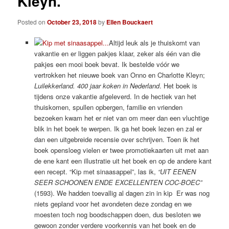
Kleyn.
Posted on
October 23, 2018
by
Ellen Bouckaert
Altijd leuk als je thuiskomt van
vakantie en er liggen pakjes klaar, zeker als één van die
pakjes een mooi boek bevat. Ik bestelde vóór we
vertrokken het nieuwe boek van Onno en Charlotte Kleyn;
Luilekkerland. 400 jaar koken in Nederland
. Het boek is
tijdens onze vakantie afgeleverd. In de hectiek van het
thuiskomen, spullen opbergen, familie en vrienden
bezoeken kwam het er niet van om meer dan een vluchtige
blik in het boek te werpen. Ik ga het boek lezen en zal er
dan een uitgebreide recensie over schrijven. Toen ik het
boek opensloeg vielen er twee promotiekaarten uit met aan
de ene kant een illustratie uit het boek en op de andere kant
een recept. “Kip met sinaasappel”, las ik,
“UIT EENEN
SEER SCHOONEN ENDE EXCELLENTEN COC-BOEC”
(1593). We hadden toevallig al dagen zin in kip Er was nog
niets gepland voor het avondeten deze zondag en we
moesten toch nog boodschappen doen, dus besloten we
gewoon zonder verdere voorkennis van het boek en de