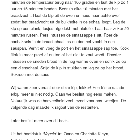
minuten de temperatuur terug naar 160 graden en laat de kip zo 1
uur en 15 minuten braden. Bedruip elke 10 minuten met het
braadvocht. Haal de kip uit de oven en houd haar achterover
zodat het braadvocht uit de buikholte in de schaal loopt. Leg de
kip op een plank, losjes afgedekt met alufolie. Laat haar zeker 20
minuten rusten. Pers intussen de sinaasappels uit. Roer de
aanbaksels in de braadschaal los en doe het vocht in een
sauspan. Verhit en voeg de port en het sinaasappelsap toe. Kook
flink in maar proef af en toe of het niet te zout wordt. Rooster
intussen de sneden brood in de nog warme oven en schik ze op
een dienschaal. Snijd de kip in stukken en leg ze op het brood.
Bekroon met de saus.
Wij waren zeer verrast door deze kip, lekker! Een frisse salade
erbij, meer is niet nodig. Gaan we beslist nog eens maken.
Natuurlijk was de hoeveelheid veel teveel voor ons tweetjes. De
volgende dag maakte ik ragôut van de restanten.
Later beslist meer over dit boek.
Uit het hoofdstuk
‘Vogels’
in: Onno en Charlotte Kleyn,