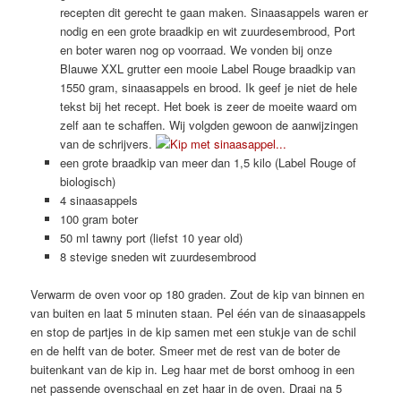
recepten dit gerecht te gaan maken. Sinaasappels waren er
nodig en een grote braadkip en wit zuurdesembrood, Port
en boter waren nog op voorraad. We vonden bij onze
Blauwe XXL grutter een mooie Label Rouge braadkip van
1550 gram, sinaasappels en brood. Ik geef je niet de hele
tekst bij het recept. Het boek is zeer de moeite waard om
zelf aan te schaffen. Wij volgden gewoon de aanwijzingen
van de schrijvers.
een grote braadkip van meer dan 1,5 kilo (Label Rouge of
biologisch)
4 sinaasappels
100 gram boter
50 ml tawny port (liefst 10 year old)
8 stevige sneden wit zuurdesembrood
Verwarm de oven voor op 180 graden. Zout de kip van binnen en
van buiten en laat 5 minuten staan. Pel één van de sinaasappels
en stop de partjes in de kip samen met een stukje van de schil
en de helft van de boter. Smeer met de rest van de boter de
buitenkant van de kip in. Leg haar met de borst omhoog in een
net passende ovenschaal en zet haar in de oven. Draai na 5