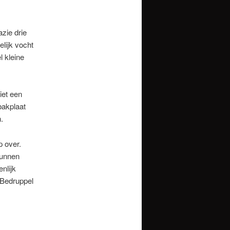
zie drie
elijk vocht
l kleine
iet een
bakplaat
.
p over.
kunnen
nlijk
 Bedruppel