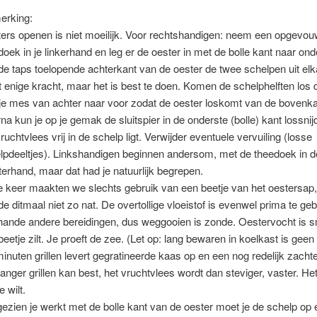
erking:
ers openen is niet moeilijk. Voor rechtshandigen: neem een opgevo
doek in je linkerhand en leg er de oester in met de bolle kant naar ond
de taps toelopende achterkant van de oester de twee schelpen uit elk
t enige kracht, maar het is best te doen. Komen de schelphelften los 
je mes van achter naar voor zodat de oester loskomt van de bovenka
na kun je op je gemak de sluitspier in de onderste (bolle) kant lossnij
vruchtvlees vrij in de schelp ligt. Verwijder eventuele vervuiling (losse
lpdeeltjes). Linkshandigen beginnen andersom, met de theedoek in d
terhand, maar dat had je natuurlijk begrepen.
 keer maakten we slechts gebruik van een beetje van het oestersap,
de ditmaal niet zo nat. De overtollige vloeistof is evenwel prima te geb
rhande andere bereidingen, dus weggooien is zonde. Oestervocht is s
beetje zilt. Je proeft de zee. (Let op: lang bewaren in koelkast is geen 
 minuten grillen levert gegratineerde kaas op en een nog redelijk zachte
 langer grillen kan best, het vruchtvlees wordt dan steviger, vaster. He
e wilt.
ezien je werkt met de bolle kant van de oester moet je de schelp op 