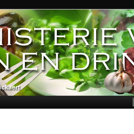
ndere genoegens…
n Eten en Drinken