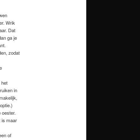
uwen
er. Wrik
aar. Dat
dan ga je
nt.
den, zodat
e
 het
ruiken in
makelijk,
optie.)
 oester.
t is maar
een of