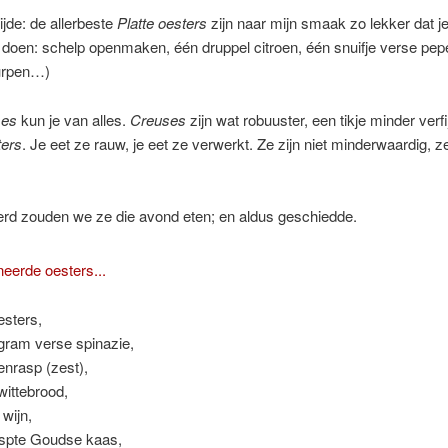
ijde: de allerbeste
Platte oesters
zijn naar mijn smaak zo lekker dat je
oen: schelp openmaken, één druppel citroen, één snuifje verse pepe
urpen…)
ses
kun je van alles.
Creuses
zijn wat robuuster, een tikje minder verf
ters
. Je eet ze rauw, je eet ze verwerkt. Ze zijn niet minderwaardig, ze
erd zouden we ze die avond eten; en aldus geschiedde.
esters,
gram verse spinazie,
oenrasp (zest),
wittebrood,
 wijn,
spte Goudse kaas,