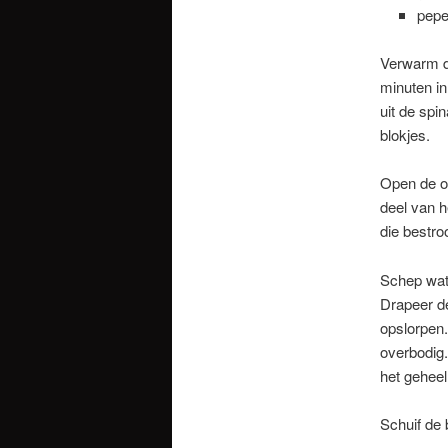
pepe
Verwarm de
minuten in
uit de spi
blokjes.
Open de oe
deel van h
die bestro
Schep wat 
Drapeer de
opslorpen.
overbodig
het geheel
Schuif de 