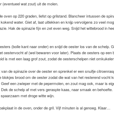
r (eventueel wat zout) uit de molen.
 oven op 220 graden, liefst op grilstand. Blancheer intussen de spina
 kokend water. Giet af, laat uitlekken en knijp vervolgens zo veel mog
nazie. Hak de spinazie fijn en zet even weg. Snijd het wittebrood in hee
sters (bolle kant naar onder) en snijd de oester los van de schelp. G
et oestervocht af (wel bewaren voor later). Plaats de oesters op een 
oid is met een laag grof zout, zodat de oesterschelpen niet omkukelen
van de spinazie over de oester en sprenkel er een snuifje citroenras
 blokjes brood om de oester zodat die wat van het resterend vocht 
 Geef een zwieper met de pepermolen, en zout mag ook, maar is eige
. Dek de schelp af met vers geraspte kaas, naar smaak en behoefte.
 spaarzaam met droge witte wijn.
bakplaat in de oven, onder de gril. Vijf minuten is al genoeg. Klaar…