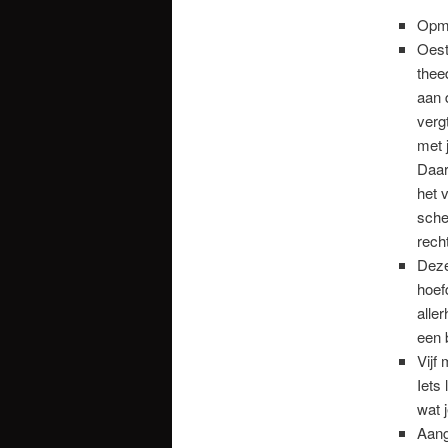
Opm
Oest
thee
aan 
verg
met 
Daar
het 
sche
rech
Deze
hoef
alle
een 
Vijf
Iets
wat j
Aang