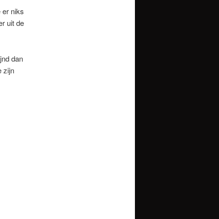
 er niks
r uit de
ijnd dan
 zijn