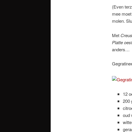
(Even terz
mee moet d
molen. Sl
Met
Creu
Platte oes
anders…
Gegratine
12 o
200 
citr
oud 
witte
gera