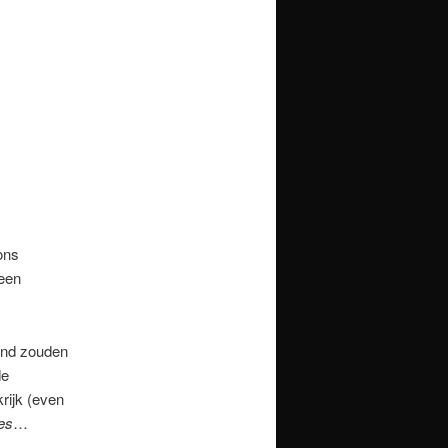
ons
 een
ond zouden
de
krijk (even
es
…