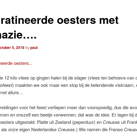
ratineerde oesters met
nazie….
ctober 5, 2018
by
paul
e 12 kilo vlees op gingen halen bij de slager (vlees ten behoeve van 
ofeest
) maakten we ook maar een stop bij de belendende viskraam,
met allure…
eidingen voor het feest verliepen meer dan voorspoedig, dus die av
men en onszelf een beetje verwennen, dat was de idee. Er lagen bij 
esters uitgestald:
Platte
uit Zeeland (peperduur) en
Creuses
uit Fran
r als onze eigen Nederlandse
Creuses
.) We namen die Franse
Creus