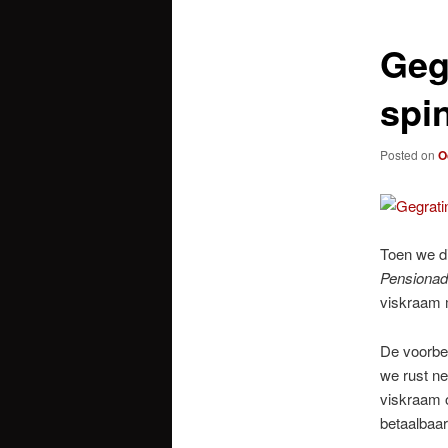
Geg
spi
Posted on
O
Toen we di
Pensionad
viskraam 
De voorber
we rust ne
viskraam o
betaalbaa