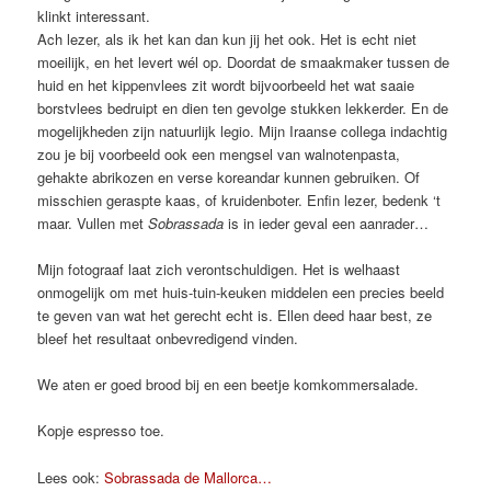
klinkt interessant.
Ach lezer, als ik het kan dan kun jij het ook. Het is echt niet
moeilijk, en het levert wél op. Doordat de smaakmaker tussen de
huid en het kippenvlees zit wordt bijvoorbeeld het wat saaie
borstvlees bedruipt en dien ten gevolge stukken lekkerder. En de
mogelijkheden zijn natuurlijk legio. Mijn Iraanse collega indachtig
zou je bij voorbeeld ook een mengsel van walnotenpasta,
gehakte abrikozen en verse koreandar kunnen gebruiken. Of
misschien geraspte kaas, of kruidenboter. Enfin lezer, bedenk ‘t
maar. Vullen met
Sobrassada
is in ieder geval een aanrader…
Mijn fotograaf laat zich verontschuldigen. Het is welhaast
onmogelijk om met huis-tuin-keuken middelen een precies beeld
te geven van wat het gerecht echt is. Ellen deed haar best, ze
bleef het resultaat onbevredigend vinden.
We aten er goed brood bij en een beetje komkommersalade.
Kopje espresso toe.
Lees ook:
Sobrassada de Mallorca…