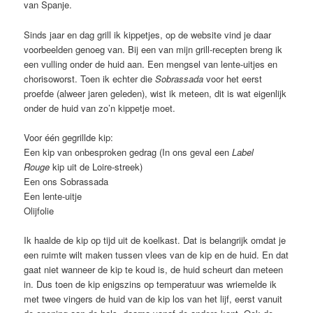
van Spanje.
Sinds jaar en dag grill ik kippetjes, op de website vind je daar
voorbeelden genoeg van. Bij een van mijn grill-recepten breng ik
een vulling onder de huid aan. Een mengsel van lente-uitjes en
chorisoworst. Toen ik echter die
Sobrassada
voor het eerst
proefde (alweer jaren geleden), wist ik meteen, dit is wat eigenlijk
onder de huid van zo’n kippetje moet.
Voor één gegrillde kip:
Een kip van onbesproken gedrag (In ons geval een
Label
Rouge
kip uit de Loire-streek)
Een ons Sobrassada
Een lente-uitje
Olijfolie
Ik haalde de kip op tijd uit de koelkast. Dat is belangrijk omdat je
een ruimte wilt maken tussen vlees van de kip en de huid. En dat
gaat niet wanneer de kip te koud is, de huid scheurt dan meteen
in. Dus toen de kip enigszins op temperatuur was wriemelde ik
met twee vingers de huid van de kip los van het lijf, eerst vanuit