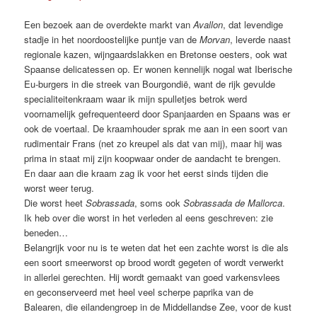
Een bezoek aan de overdekte markt van
Avallon
, dat levendige
stadje in het noordoostelijke puntje van de
Morvan
, leverde naast
regionale kazen, wijngaardslakken en Bretonse oesters, ook wat
Spaanse delicatessen op. Er wonen kennelijk nogal wat Iberische
Eu-burgers in die streek van Bourgondië, want de rijk gevulde
specialiteitenkraam waar ik mijn spulletjes betrok werd
voornamelijk gefrequenteerd door Spanjaarden en Spaans was er
ook de voertaal. De kraamhouder sprak me aan in een soort van
rudimentair Frans (net zo kreupel als dat van mij), maar hij was
prima in staat mij zijn koopwaar onder de aandacht te brengen.
En daar aan die kraam zag ik voor het eerst sinds tijden die
worst weer terug.
Die worst heet
Sobrassada
, soms ook
Sobrassada
de Mallorca
.
Ik heb over die worst in het verleden al eens geschreven: zie
beneden…
Belangrijk voor nu is te weten dat het een zachte worst is die als
een soort smeerworst op brood wordt gegeten of wordt verwerkt
in allerlei gerechten. Hij wordt gemaakt van goed varkensvlees
en geconserveerd met heel veel scherpe paprika van de
Balearen, die eilandengroep in de Middellandse Zee, voor de kust