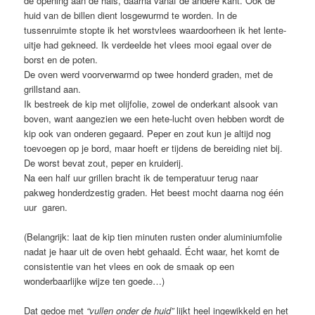
de opening aan de hals, daarna vanaf de andere kant. Ook de
huid van de billen dient losgewurmd te worden. In de
tussenruimte stopte ik het worstvlees waardoorheen ik het lente-
uitje had gekneed. Ik verdeelde het vlees mooi egaal over de
borst en de poten.
De oven werd voorverwarmd op twee honderd graden, met de
grillstand aan.
Ik bestreek de kip met olijfolie, zowel de onderkant alsook van
boven, want aangezien we een hete-lucht oven hebben wordt de
kip ook van onderen gegaard. Peper en zout kun je altijd nog
toevoegen op je bord, maar hoeft er tijdens de bereiding niet bij.
De worst bevat zout, peper en kruiderij.
Na een half uur grillen bracht ik de temperatuur terug naar
pakweg honderdzestig graden. Het beest mocht daarna nog één
uur garen.
(Belangrijk: laat de kip tien minuten rusten onder aluminiumfolie
nadat je haar uit de oven hebt gehaald. Écht waar, het komt de
consistentie van het vlees en ook de smaak op een
wonderbaarlijke wijze ten goede…)
Dat gedoe met
“vullen onder de huid”
lijkt heel ingewikkeld en het