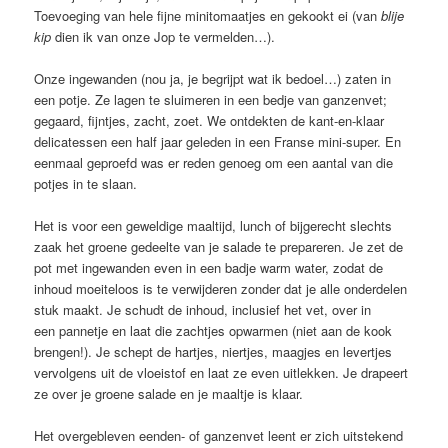
Toevoeging van hele fijne minitomaatjes en gekookt ei (van
blije
kip
dien ik van onze Jop te vermelden…).
Onze ingewanden (nou ja, je begrijpt wat ik bedoel…) zaten in
een potje. Ze lagen te sluimeren in een bedje van ganzenvet;
gegaard, fijntjes, zacht, zoet. We ontdekten de kant-en-klaar
delicatessen een half jaar geleden in een Franse mini-super. En
eenmaal geproefd was er reden genoeg om een aantal van die
potjes in te slaan.
Het is voor een geweldige maaltijd, lunch of bijgerecht slechts
zaak het groene gedeelte van je salade te prepareren. Je zet de
pot met ingewanden even in een badje warm water, zodat de
inhoud moeiteloos is te verwijderen zonder dat je alle onderdelen
stuk maakt. Je schudt de inhoud, inclusief het vet, over in
een pannetje en laat die zachtjes opwarmen (niet aan de kook
brengen!). Je schept de hartjes, niertjes, maagjes en levertjes
vervolgens uit de vloeistof en laat ze even uitlekken. Je drapeert
ze over je groene salade en je maaltje is klaar.
Het overgebleven eenden- of ganzenvet leent er zich uitstekend