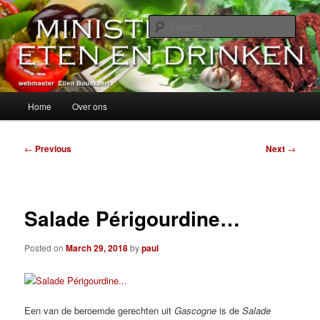
Skip
alles over eten, drinken en andere genoegens…
to
Sear
primary
content
Ministerie van Eten en Drinken
Main
Home
Over ons
menu
Post
←
Previous
Next
→
navigation
Salade Périgourdine…
Posted on
March 29, 2018
by
paul
Een van de beroemde gerechten uit
Gascogne
is de
Salade