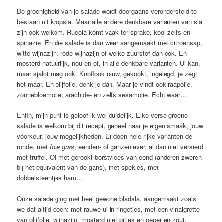
De groenigheid van je salade wordt doorgaans verondersteld te
bestaan uit kropsla. Maar alle andere denkbare varianten van sla
zijn ook welkom. Rucola komt vaak ter sprake, kool zelfs en
spinazie. En die salade is dan weer aangemaakt met citroensap,
witte wijnazijn, rode wijnazijn of welke zuurstof dan ook. En
mosterd natuurlijk, nou en of, in alle denkbare varianten. Ui kan,
maar sjalot mag ook. Knoflook rauw, gekookt, ingelegd, je zegt
het maar. En olijfolie, denk je dan. Maar je vindt ook raapolie,
zonnebloemolie, arachide- en zelfs sesamolie. Echt waar…
Enfin, mijn punt is geloof ik wel duidelijk. Elke verse groene
salade is welkom bij dit recept, geheel naar je eigen smaak, jouw
voorkeur, jouw mogelijkheden. Er doen hele rijke varianten de
ronde, met
foie gras
, eenden- of ganzenlever, al dan niet versierd
met truffel. Of met gerookt borstvlees van eend (anderen zweren
bij het equivalent van de gans), met spekjes, met
dobbelsteentjes ham…
Onze salade ging met heel gewone bladsla, aangemaakt zoals
we dat altijd doen: met rauwe ui in ringetjes, met een vinaigrette
van olijfolie, wijnazijn, mosterd met pitjes en peper en zout.