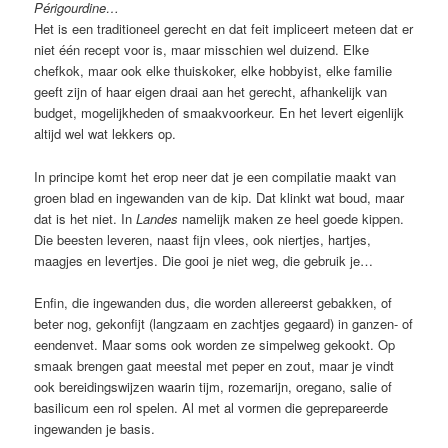
Périgourdine…
Het is een traditioneel gerecht en dat feit impliceert meteen dat er
niet één recept voor is, maar misschien wel duizend. Elke
chefkok, maar ook elke thuiskoker, elke hobbyist, elke familie
geeft zijn of haar eigen draai aan het gerecht, afhankelijk van
budget, mogelijkheden of smaakvoorkeur. En het levert eigenlijk
altijd wel wat lekkers op.
In principe komt het erop neer dat je een compilatie maakt van
groen blad en ingewanden van de kip. Dat klinkt wat boud, maar
dat is het niet. In
Landes
namelijk maken ze heel goede kippen.
Die beesten leveren, naast fijn vlees, ook niertjes, hartjes,
maagjes en levertjes. Die gooi je niet weg, die gebruik je…
Enfin, die ingewanden dus, die worden allereerst gebakken, of
beter nog, gekonfijt (langzaam en zachtjes gegaard) in ganzen- of
eendenvet. Maar soms ook worden ze simpelweg gekookt. Op
smaak brengen gaat meestal met peper en zout, maar je vindt
ook bereidingswijzen waarin tijm, rozemarijn, oregano, salie of
basilicum een rol spelen. Al met al vormen die geprepareerde
ingewanden je basis.