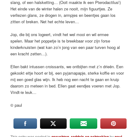
slang, of een halsketting… (Ooit maakte ik een Pterodactilus!)
Het einde van de winter halen ze nooit, mijn figuurtjes. Ze
verliezen glans, ze drogen in, armpjes en beentjes gaan los
zitten of breken. Net het echte leven…
Jop, die bij ons logeert, vindt het wel mooi en wil ermee
spelen. Maar het poppetje is te breekbaar voor zijn forse
kinderknuisten (wat kan zo’n jong van een paar turven hoog al
een kracht zetten…).
Ellen bakt intussen croissants, we ontbijten met z’n drieën. Een
gekookt eitje hoort er bij, een pyjamapapje, sterke koffie en voor
mij een goed glas wijn. Ik heb nog een nacht te gaan en kruip
daarom zo meteen in bed. Ellen gaat eendjes voeren met Jop.
Vindt-ie leuk…
© paul
This entry was posted in
geruchten, roddels en achterklap
by
paul
.