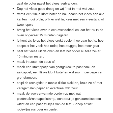
gaat de boter naast het vlees verbranden.
Dep het vlees goed droog en wrijf het in met wat zout
Verhit een flinke klont boter en bak daarin het vlees aan alle
kanten mooi bruin, prik er niet in, keer met een vleestang of
twee lepels
breng het vlees over in een ovenschaal en laat het nu in de
oven ongeveer 15 minuten nagaren.
je kunt als je op het vlees drukt voelen hoe gaar het is, hoe
soepeler het voelt hoe roder, hoe stugger, hoe meer gaar
haal het vlees uit de oven en laat het onder alufolie zeker
10 minuten rusten.
maak intussen de saus af
maak een stamppotje van gaargekookte pastinaak en
aardappel; een flinke klont boter en wat room toevoegen en
grof stampen.
snijd de reerugfilet in mooie dikke plakken, kruid ze af met
versgemalen peper en eventueel wat zout.
maak de voorverwarmde borden op met wat
pastinaak/aardappelstamp, een struikje gekarameliseerde
witlof en een paar stukjes van de filet. Schep er wat
rodewijnsaus over en geniet!