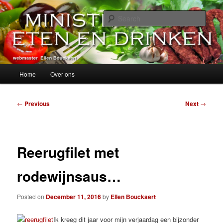
Skip
alles over eten, drinken en andere genoegens…
to
Sear
primary
content
Ministerie van Eten en Drinken
Main
Home
Over ons
menu
Post
←
Previous
Next
→
navigation
Reerugfilet met
rodewijnsaus…
Posted on
December 11, 2016
by
Ellen Bouckaert
Ik kreeg dit jaar voor mijn verjaardag een bijzonder