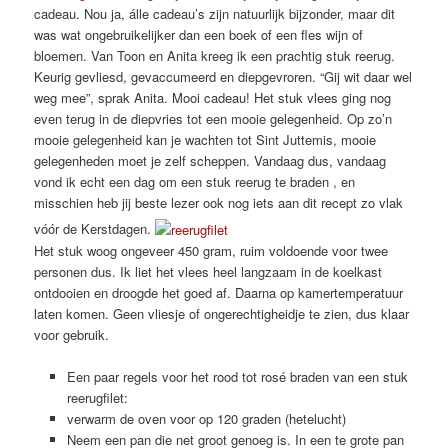
cadeau. Nou ja, álle cadeau’s zijn natuurlijk bijzonder, maar dit
was wat ongebruikelijker dan een boek of een fles wijn of
bloemen. Van Toon en Anita kreeg ik een prachtig stuk reerug.
Keurig gevliesd, gevaccumeerd en diepgevroren. “Gij wit daar wel
weg mee”, sprak Anita. Mooi cadeau! Het stuk vlees ging nog
even terug in de diepvries tot een mooie gelegenheid. Op zo’n
mooie gelegenheid kan je wachten tot Sint Juttemis, mooie
gelegenheden moet je zelf scheppen. Vandaag dus, vandaag
vond ik echt een dag om een stuk reerug te braden , en
misschien heb jij beste lezer ook nog iets aan dit recept zo vlak
vóór de Kerstdagen.
Het stuk woog ongeveer 450 gram, ruim voldoende voor twee
personen dus. Ik liet het vlees heel langzaam in de koelkast
ontdooien en droogde het goed af. Daarna op kamertemperatuur
laten komen. Geen vliesje of ongerechtigheidje te zien, dus klaar
voor gebruik.
Een paar regels voor het rood tot rosé braden van een stuk
reerugfilet:
verwarm de oven voor op 120 graden (hetelucht)
Neem een pan die net groot genoeg is. In een te grote pan