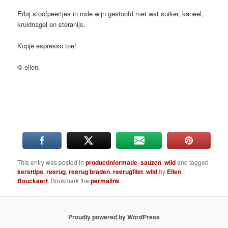
Erbij stoofpeertjes in rode wijn gestoofd met wat suiker, kaneel,
kruidnagel en steranijs.
Kopje espresso toe!
© ellen.
This entry was posted in
productinformatie
,
sauzen
,
wild
and tagged
kersttips
,
reerug
,
reerug braden
,
reerugfilet
,
wild
by
Ellen
Bouckaert
. Bookmark the
permalink
.
Proudly powered by WordPress