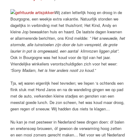
Wij zaten letterlijk hoog en droog in de
Bourgogne, een weekje extra vakantie. Natuurlijk stonden we
dagelijks in verbinding met het thuisfront; Het Kind, Andy en
kleine Jop bewaakten huis en haard. De laatste dagen kwamen
er allarmerende berichten, ons Kind meldde:
” Het sneeuwde, het
stormde, alle tuinstoelen zijn door de tuin verspreid, de grote
laurier in pot is omgewaaid, een aantal klimrozen liggen plat”.
Ook in Bourgogne was het koud voor de tijd van het jaar.
Vriendelijke winkeliers verontschuldigden zich voor het weer:
“Sorry Madam, het is hier anders nooit zo koud.”
Tja, wij waren eigenlijk heel tevreden; we liepen ‘s ochtends een
flink stuk met Hond Jaros en na de wandeling gingen we op pad
met de auto, verkenden kleine stadjes en genoten van een
meestal goede lunch. De zon scheen, het was koud maar droog,
geen regen of sneeuw. Wij hadden dus niets te klagen…
Nu kan je met pestweer in Nederland twee dingen doen: óf balen
en erwtensoep brouwen, óf gewoon de verwarming hoog zetten
en een mooi zomers gerecht maken… Net voor we uit Nederland