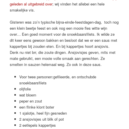
geleden al uitgebreid over
; wij vinden het allebei een hele
smakelijke vis.
Gisteren was zo’n typische bijna-einde-feestdagen-dag, toch nog
een klein beetje feest en ook nog een mooie fles witte wijn
over… Een goed moment voor de snoekbaarsfilets. Ik wilde ze
dit keer eens gewoon bakken en besloot dat we er een saus met
kappertjes bij zouden eten. En bij kappertjes hoort ansjovis.
Denk nu niet brr, die zoute dingen. Ansjovisjes geven, mits met
mate gebruikt, een mooie volle smaak aan gerechten. Ze
smelten in sauzen helemaal weg. Zo ook in deze saus.
Voor twee personen:gefileerde, en ontschubde
snoekbaarsfilets
olijfolie
wat bloem
peper en zout
een flinke klont boter
1 sjalotje, heel fijn gesneden
2 ansjovisjes uit blik of pot
2 eetlepels kappertjes