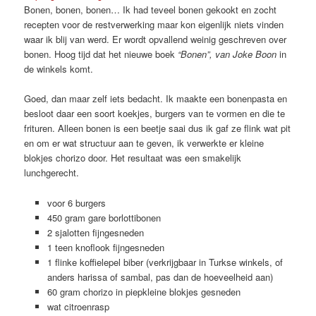
Bonen, bonen, bonen… Ik had teveel bonen gekookt en zocht
recepten voor de restverwerking maar kon eigenlijk niets vinden
waar ik blij van werd. Er wordt opvallend weinig geschreven over
bonen. Hoog tijd dat het nieuwe boek
“Bonen”, van Joke Boon
in
de winkels komt.
Goed, dan maar zelf iets bedacht. Ik maakte een bonenpasta en
besloot daar een soort koekjes, burgers van te vormen en die te
frituren. Alleen bonen is een beetje saai dus ik gaf ze flink wat pit
en om er wat structuur aan te geven, ik verwerkte er kleine
blokjes chorizo door. Het resultaat was een smakelijk
lunchgerecht.
voor 6 burgers
450 gram gare borlottibonen
2 sjalotten fijngesneden
1 teen knoflook fijngesneden
1 flinke koffielepel biber (verkrijgbaar in Turkse winkels, of
anders harissa of sambal, pas dan de hoeveelheid aan)
60 gram chorizo in piepkleine blokjes gesneden
wat citroenrasp