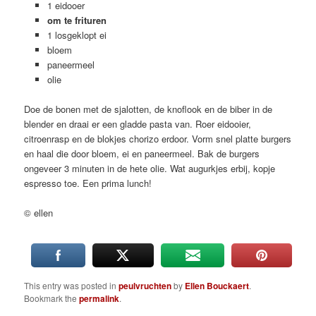
1 eidooer
om te frituren
1 losgeklopt ei
bloem
paneermeel
olie
Doe de bonen met de sjalotten, de knoflook en de biber in de
blender en draai er een gladde pasta van. Roer eidooier,
citroenrasp en de blokjes chorizo erdoor. Vorm snel platte burgers
en haal die door bloem, ei en paneermeel. Bak de burgers
ongeveer 3 minuten in de hete olie. Wat augurkjes erbij, kopje
espresso toe. Een prima lunch!
© ellen
This entry was posted in
peulvruchten
by
Ellen Bouckaert
.
Bookmark the
permalink
.