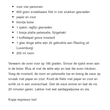
voor vier personen
600 gram snoekbaars filet in vier stukken gesneden
peper en zout
klontje boter
1 sjalot, ragfijn gesneden
1 bosje platte peterselie, fijngehakt
1 koffielepel grove mosterd
1 glas droge witte wijn (ik gebruikte een Riesling uit
Luxemburg)
200 ml room
Verwarm de oven voor op 180 graden. Smoor de sjalot even aan
in de boter. Blus af met de witte wijn en laat die even inkoken.
Voeg de mosterd, de room en peterselie toe en breng de saus op
smaak met peper en zout. Kruid de filets met peper en zout en
schik ze in een ovenschaal. Giet de saus erover en laat de vis
20 minuten garen. Lekker met wat aardappelpuree en sla.
Kopje espresso toe!