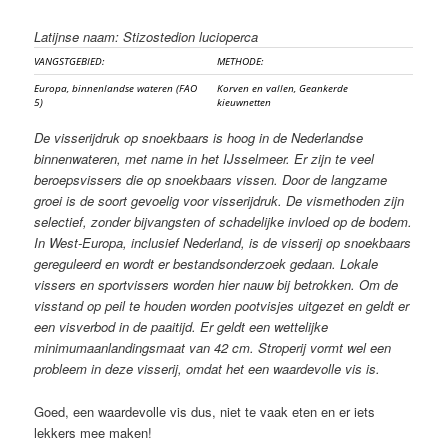
Latijnse naam: Stizostedion lucioperca
VANGSTGEBIED:
METHODE:
Europa, binnenlandse wateren (FAO
Korven en vallen, Geankerde
5)
kieuwnetten
De visserijdruk op snoekbaars is hoog in de Nederlandse
binnenwateren, met name in het IJsselmeer. Er zijn te veel
beroepsvissers die op snoekbaars vissen. Door de langzame
groei is de soort gevoelig voor visserijdruk. De vismethoden zijn
selectief, zonder bijvangsten of schadelijke invloed op de bodem.
In West-Europa, inclusief Nederland, is de visserij op snoekbaars
gereguleerd en wordt er bestandsonderzoek gedaan. Lokale
vissers en sportvissers worden hier nauw bij betrokken. Om de
visstand op peil te houden worden pootvisjes uitgezet en geldt er
een visverbod in de paaitijd. Er geldt een wettelijke
minimumaanlandingsmaat van 42 cm. Stroperij vormt wel een
probleem in deze visserij, omdat het een waardevolle vis is.
Goed, een waardevolle vis dus, niet te vaak eten en er iets
lekkers mee maken!