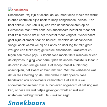
Snoekbaars, wij zijn er allebei dol op, maar deze mooie vis wordt
in onze contreien bijna nooit te koop aangeboden, helaas. Een
heel enkele keer kan ik bij één van de vishandelaren op de
Helmondse markt wel eens een snoekbaars bestellen maar dat
kost zo’n moeite dat ik het meestal maar vergeet. “Snoekbaars
gaat bijna allemaal naar de horeca”, vertelde de vishandelaar.
Vorige week waren we bij de Hanos en daar lag tot mijn grote
vreugde een flinke berg gefileerde snoekbaars, kraakvers en
tegen een mooie prijs. Ik kocht twee mooie filets waarvan er één
de diepvries in ging voor barre tijden de andere maakte ik klaar in
de oven in een romige saus. Het recept moest ik hier nog
opschrijven, het kwam er even niet van. Wat me verbaasde was
dat er die zaterdag op de Helmondse markt opeens twee
handelaren ook snoekbaars verkochten! Het zal dus wel
snoekbaarzenseizoen zijn. Ik heb even opgezocht of het nog wel
kan, of deze vis wel netjes gevangen wordt en niet met
uitsterven bedreigd wordt. De Viswijzer zegt:
Snoekbaars