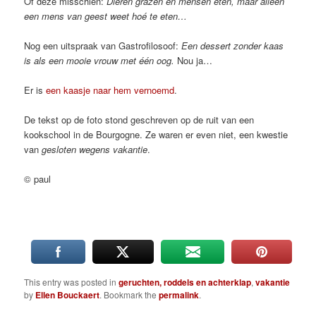
Of deze misschien:
Dieren grazen en mensen eten, maar alleen
een mens van geest weet hoé te eten…
Nog een uitspraak van Gastrofilosoof:
Een dessert zonder kaas
is als een mooie vrouw met één oog.
Nou ja…
Er is
een kaasje naar hem vernoemd
.
De tekst op de foto stond geschreven op de ruit van een
kookschool in de Bourgogne. Ze waren er even niet, een kwestie
van
gesloten wegens vakantie
.
© paul
This entry was posted in
geruchten, roddels en achterklap
,
vakantie
by
Ellen Bouckaert
. Bookmark the
permalink
.