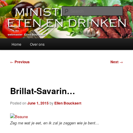
Skip
alles over eten, drinken en andere genoegens…
to
Sear
primary
content
Ministerie van Eten en Drinken
Main
Home
Over ons
menu
Post
←
Previous
Next
→
navigation
Brillat-Savarin…
Posted on
June 1, 2015
by
Ellen Bouckaert
Zeg me wat je eet, en ik zal je zeggen wie je bent…