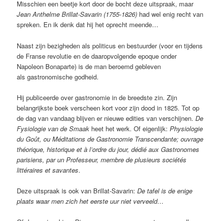
Misschien een beetje kort door de bocht deze uitspraak, maar
Jean Anthelme Brillat-Savarin (1755-1826)
had wel enig recht van
spreken. En ik denk dat hij het oprecht meende…
Naast zijn bezigheden als politicus en bestuurder (voor en tijdens
de Franse revolutie en de daaropvolgende epoque onder
Napoleon Bonaparte) is de man beroemd gebleven
als gastronomische godheid.
Hij publiceerde over gastronomie in de breedste zin. Zijn
belangrijkste boek verscheen kort voor zijn dood in 1825. Tot op
de dag van vandaag blijven er nieuwe edities van verschijnen.
De
Fysiologie van de Smaak
heet het werk. Of eigenlijk:
Physiologie
du Goût, ou Méditations de Gastronomie Transcendante; ouvrage
théorique, historique et à l’ordre du jour, dédié aux Gastronomes
parisiens, par un Professeur, membre de plusieurs sociétés
littéraires et savantes
.
Deze uitspraak is ook van Brillat-Savarin:
De tafel is de enige
plaats waar men zich het eerste uur niet verveeld…