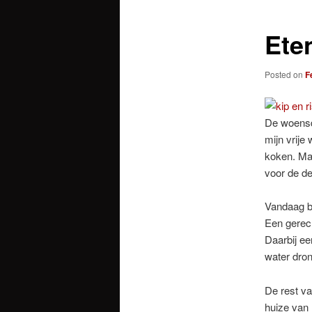
Ete
Posted on
F
De woensda
mijn vrije 
koken. Maa
voor de de
Vandaag be
Een gerech
Daarbij ee
water dron
De rest v
huize van 