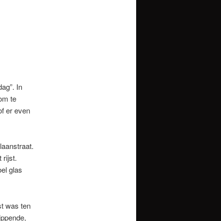
ag”. In
 om te
of er even
aanstraat.
rijst.
el glas
t was ten
ippende,