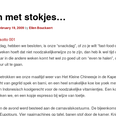
n met stokjes…
ebruary 19, 2009
by
Ellen Bouckaert
g, hebben we besloten, is onze “snackdag”, of zo je wilt “fast-food-d
weken hoeft dat niet noodzakelijkerwijze zo te zijn, dan heb ik wel tijd
r in die andere weken komt het wel zo goed uit om “even te halen”, 
ur uit te gaan.
trokken we onze maaltijd weer van Het Kleine Chineesje in de Kapel
t van gegrild spek en bami, en een heel smakelijke koe loe yoek met 
n Indonesisch koolgerecht voor de noodzakelijke vitamientjes. Een ko
ken we, en een kopje espresso bij wijze van toetje.
an de avond werd besteed aan de carnavalskostuums. De bijeenkoms
Eupotours. Vier naaimachines op tafel, banen stof door de kamer. Kn