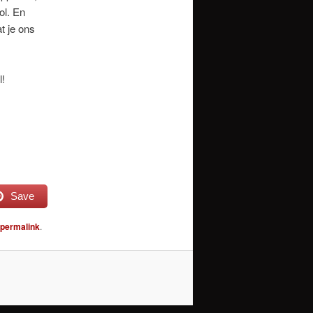
ol. En
t je ons
l!
Save
permalink
.