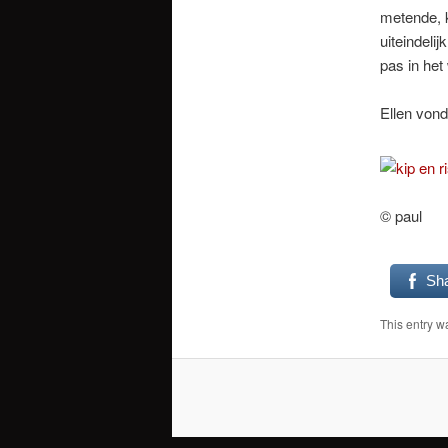
metende, 
uiteindeli
pas in het
Ellen vond
© paul
Sh
This entry w