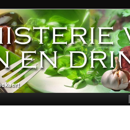
ndere genoegens…
n Eten en Drinken