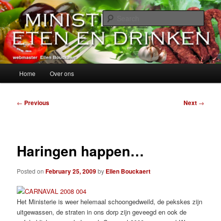
Skip
alles over eten, drinken en andere genoegens…
to
Sear
primary
content
Ministerie van Eten en Drinken
Main
Home
Over ons
menu
Post
←
Previous
Next
→
navigation
Haringen happen…
Posted on
February 25, 2009
by
Ellen Bouckaert
Het Ministerie is weer helemaal schoongedweild, de pekskes zijn
uitgewassen, de straten in ons dorp zijn geveegd en ook de