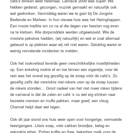
cafe’s blinken weer helemaal. Carnaval 2009 was super! We
hebben gedanst, gezongen, muziek gemaakt en natuurlijk ook
wat gedronken. Vanmiddag waren we te gast bij De Jongste
Bediende en Marleen. In hun nieuwe huis was het Haringhappen.
Een mooie traditie om zo na al die dagen van feesten nog even
na te kletsen. Alle dorpsroddels werden uitgewisseld. Wie de
mooiste pekskes hadden, (wij natuurlijk) en wat er zoal allemaal
gebeurd is op plekken waar wij nét níet waren. Gelukkig waren er
weinig vervelende incidenten te melden.
Ook het rookverbod leverde geen verschrikkelijke moeilijkheden
op. Een enkeling rookte af en toe binnen een sigaretje, voor de
rest was het overal erg gezellig op de stoep vóór de café’s. Zo
gezellig zelfs dat verstokte niet-rokers uren op de stoep tussen
de rokers stonden… Groot nadeel van het niet meer roken tijdens
de carnaval is dat de zalen en café ‘s nu wel erg stinken naar
bezwete mensen en muffe pakken, maar goed, een vleug
Channel helpt daar wel tegen.
Ook dit jaar stond ons huis weer open voor hongerige, vermoeide
feestgangers. Liters soep, vele zakken broodjes, beleg en
gekookte eitjes. Potten koffie en thee, bekertjes melk voor de