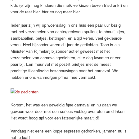
kids (er zijn nog kinderen die melk verkiezen boven frisdrank!) en
voor de rest bier, bier en nog meer bier…
Ieder jaar zijn wij op woensdag in ons huis een paar uur bezig
met het verzamelen van achtergebleven spullen; tambourijntjes,
sambaballen, petjes, kettingen, en altijd veren, veel gekleurde
veren. Heel bijzonder waren dit jaar de gedichten. Toon is als
Minister van Rijmelarij bijzonder actief geweest met het
verzamelen van carnavalsgedichten, elke dag kwamen er een
paar bij. Een muur vol met post-it briefjes met de meest
prachtige filosofische beschouwingen over het carnaval. We
hebben er ons vanmorgen prima mee vermaakt.
Kortom, het was een geweldig fijne carnaval en nu gaan we
gewoon weer door met een serieus weblog over eten en drinken.
Het wordt hoog tijd voor een fatsoenlijke maaltijd!
Vandaag niet eens een kopje espresso gedronken, jammer, nu is
het te laat1