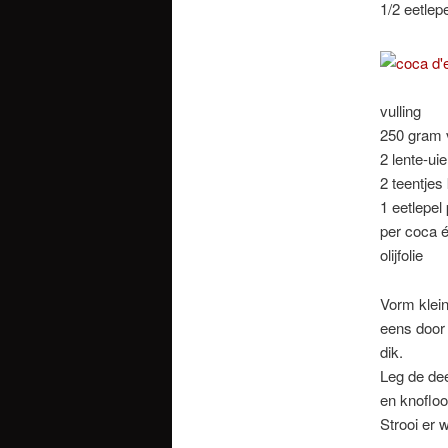
1/2 eetlepel
vulling
250 gram v
2 lente-uie
2 teentjes 
1 eetlepel 
per coca é
olijfolie
Vorm klein
eens door
dik.
Leg de dee
en knofloo
Strooi er 