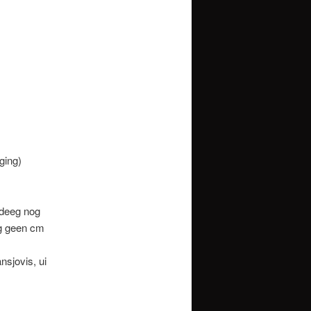
ging)
 deeg nog
og geen cm
nsjovis, ui