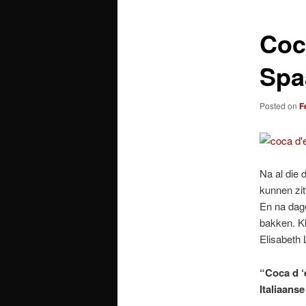
Coc
Spa
Posted on
F
Na al die 
kunnen zit
En na dage
bakken. Kl
Elisabeth 
“Coca d ‘
Italiaans