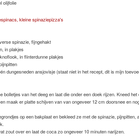
 olijfolie
erse spinazie, fijngehakt
n, in plakjes
knoflook, in flinterdunne plakjes
pijnpitten
én dungesneden ansjovisje (staat niet in het recept, dit is mijn toevoe
e bolletjes van het deeg en laat die onder een doek rijzen. Kneed het
 en maak er platte schijven van van ongeveer 12 cm doorsnee en n
grondjes op een bakplaat en bekleed ze met de spinazie, pijnpitten, a
k.
wat zout over en laat de coca zo ongeveer 10 minuten narijzen.