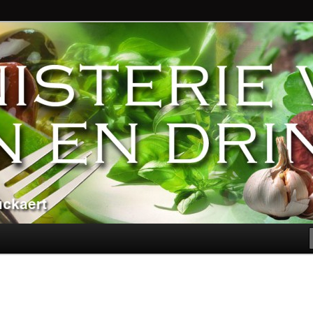
ndere genoegens…
n Eten en Drinken