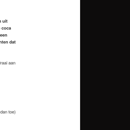
 uit
e coca
 een
hten dat
raai aan
 dan toe)