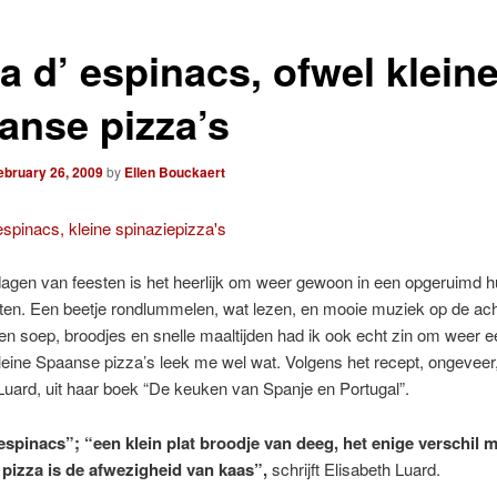
a d’ espinacs, ofwel klein
anse pizza’s
ebruary 26, 2009
by
Ellen Bouckaert
dagen van feesten is het heerlijk om weer gewoon in een opgeruimd hu
ten. Een beetje rondlummelen, wat lezen, en mooie muziek op de ach
n soep, broodjes en snelle maaltijden had ik ook echt zin om weer ee
eine Spaanse pizza’s leek me wel wat. Volgens het recept, ongeveer
Luard, uit haar boek “De keuken van Spanje en Portugal”.
espinacs”; “een klein plat broodje van deeg, het enige verschil m
e pizza is de afwezigheid van kaas”,
schrijft Elisabeth Luard.