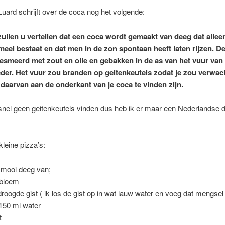
Luard schrijft over de coca nog het volgende:
zullen u vertellen dat een coca wordt gemaakt van deeg dat alleen
meel bestaat en dat men in de zon spontaan heeft laten rijzen. D
esmeerd met zout en olie en gebakken in de as van het vuur van
der. Het vuur zou branden op geitenkeutels zodat je zou verwac
 daarvan aan de onderkant van je coca te vinden zijn.
snel geen geitenkeutels vinden dus heb ik er maar een Nederlandse d
kleine pizza’s:
mooi deeg van;
 bloem
roogde gist ( ik los de gist op in wat lauw water en voeg dat mengsel
150 ml water
t