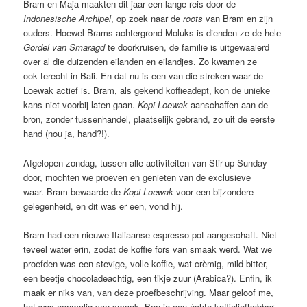
Bram en Maja maakten dit jaar een lange reis door de
Indonesische Archipel
, op zoek naar de
roots
van Bram en zijn
ouders. Hoewel Brams achtergrond Moluks is dienden ze de hele
Gordel van Smaragd
te doorkruisen, de familie is uitgewaaierd
over al die duizenden eilanden en eilandjes. Zo kwamen ze
ook terecht in Bali. En dat nu is een van die streken waar de
Loewak actief is. Bram, als gekend koffieadept, kon de unieke
kans niet voorbij laten gaan.
Kopi Loewak
aanschaffen aan de
bron, zonder tussenhandel, plaatselijk gebrand, zo uit de eerste
hand (nou ja, hand?!).
Afgelopen zondag, tussen alle activiteiten van Stir-up Sunday
door, mochten we proeven en genieten van de exclusieve
waar. Bram bewaarde de
Kopi Loewak
voor een bijzondere
gelegenheid, en dit was er een, vond hij.
Bram had een nieuwe Italiaanse espresso pot aangeschaft. Niet
teveel water erin, zodat de koffie fors van smaak werd. Wat we
proefden was een stevige, volle koffie, wat crèmig, mild-bitter,
een beetje chocoladeachtig, een tikje zuur (Arabica?). Enfin, ik
maak er niks van, van deze proefbeschrijving. Maar geloof me,
het was eenmalig van smaak. Ben je een échte koffieliefhebber,