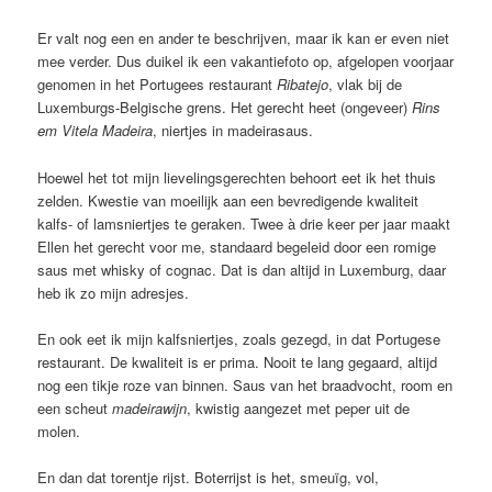
Er valt nog een en ander te beschrijven, maar ik kan er even niet
mee verder. Dus duikel ik een vakantiefoto op, afgelopen voorjaar
genomen in het Portugees restaurant
Ribatejo
, vlak bij de
Luxemburgs-Belgische grens. Het gerecht heet (ongeveer)
Rins
em Vitela Madeira
, niertjes in madeirasaus.
Hoewel het tot mijn lievelingsgerechten behoort eet ik het thuis
zelden. Kwestie van moeilijk aan een bevredigende kwaliteit
kalfs- of lamsniertjes te geraken. Twee à drie keer per jaar maakt
Ellen het gerecht voor me, standaard begeleid door een romige
saus met whisky of cognac. Dat is dan altijd in Luxemburg, daar
heb ik zo mijn adresjes.
En ook eet ik mijn kalfsniertjes, zoals gezegd, in dat Portugese
restaurant. De kwaliteit is er prima. Nooit te lang gegaard, altijd
nog een tikje roze van binnen. Saus van het braadvocht, room en
een scheut
madeirawijn
, kwistig aangezet met peper uit de
molen.
En dan dat torentje rijst. Boterrijst is het, smeuïg, vol,