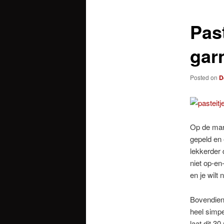
Pas
gar
Posted on
D
Op de mark
gepeld en 
lekkerder
niet op-e
en je wilt 
Bovendien 
heel simpe
laat dit 3