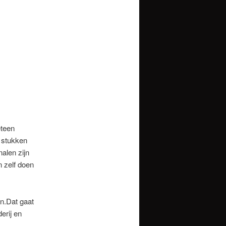
eteen
n stukken
alen zijn
 zelf doen
n.Dat gaat
erij en