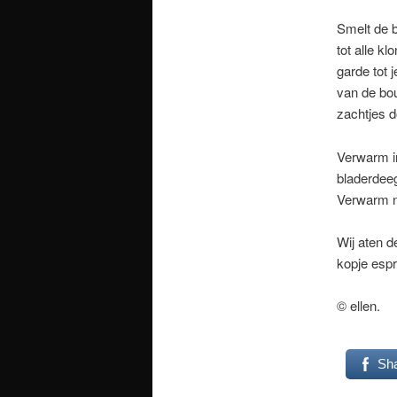
Smelt de b
tot alle kl
garde tot 
van de bou
zachtjes 
Verwarm in
bladerdeeg
Verwarm n
Wij aten d
kopje espr
© ellen.
Sh