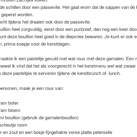
de schillen door een passevite. Het gaat erom dat de sappen van de
uit geperst worden.
ocht tijdens het draaien ook door de passevite.
uillon heel zorgvuldig, eerst door een puntzeef, dan nog een keer doo
unt deze bouillon heel goed in de diepvries bewaren. Je kunt er ook 
, prima soepje voor de kerstdagen.
aakte ik een pasteitje gevuld met wat roux met deze garnalen. Een 
oewel ik vind dat het als voorgerecht in het kerstmenu wel wat zwaar 
m deze pasteitjes te serveren tijdens de kerstbrunch of -lunch.
personen, maak je een roux van:
ram boter
ram bloem
ml bouillon (gebruik de garnalenbouillon)
scheutje room
r en zout en een bosje fijngehakte verse platte peterselie