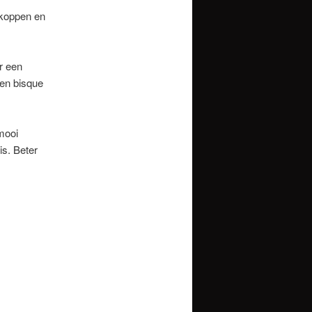
 koppen en
r een
een bisque
mooi
is. Beter