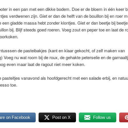
oter in een pan met een dikke bodem. Doe er de bloem in één keer bi
ontjes verdwenen zijn. Giet er dan de helft van de bouillon bij en roer 
je een gladde massa hebt zonder klontjes. Giet er dan beetje bij beetje
illon bij. Blijf steeds goed roeren. Voeg zout en peper toe en laat de 
doorkoken.
tusssen de pasteibakjes (kant en klaar gekocht, of zelf maken van
) Voeg nu wat room bij de roux, de gehakte peterselie en de garnaalt
og even maar laat de ragout niet meer koken.
e pasteitjes vanavond als hoofdgerecht met een salade erbij, en natuur
esso toe.
are on Facebook
Post on X
Follow us