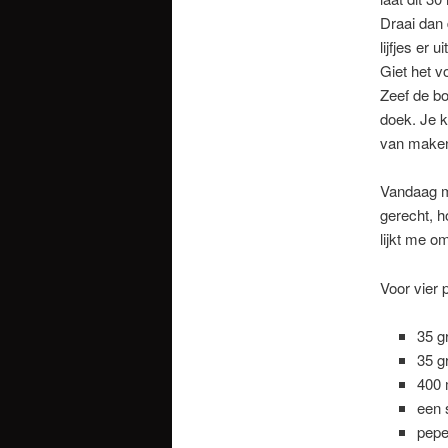
Draai dan 
lijfjes er 
Giet het v
Zeef de bo
doek. Je k
van maken
Vandaag m
gerecht, h
lijkt me o
Voor vier 
35 g
35 g
400 
een 
pepe