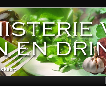
ndere genoegens…
n Eten en Drinken