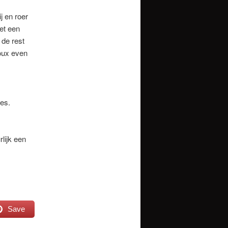
j en roer
met een
 de rest
roux even
jes.
lijk een
Save