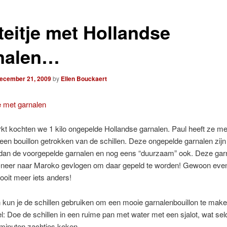
teitje met Hollandse
nalen…
ecember 21, 2009
by
Ellen Bouckaert
t kochten we 1 kilo ongepelde Hollandse garnalen. Paul heeft ze m
een bouillon getrokken van de schillen. Deze ongepelde garnalen zij
 dan de voorgepelde garnalen en nog eens “duurzaam” ook. Deze garn
n-neer naar Maroko gevlogen om daar gepeld te worden! Gewoon even
nooit meer iets anders!
kun je de schillen gebruiken om een mooie garnalenbouillon te make
l: Doe de schillen in een ruime pan met water met een sjalot, wat seld
0 minuten zachtjes koken.