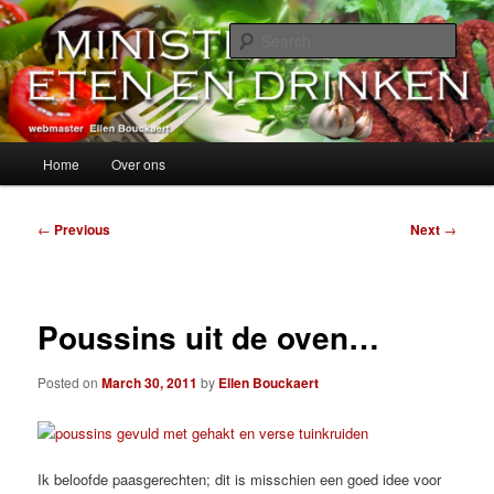
Skip
alles over eten, drinken en andere genoegens…
to
Sear
primary
content
Ministerie van Eten en Drinken
Main
Home
Over ons
menu
Post
←
Previous
Next
→
navigation
Poussins uit de oven…
Posted on
March 30, 2011
by
Ellen Bouckaert
Ik beloofde paasgerechten; dit is misschien een goed idee voor