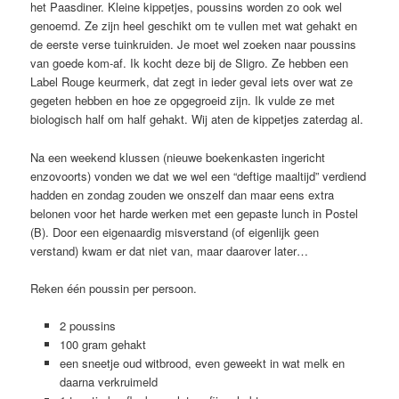
het Paasdiner. Kleine kippetjes, poussins worden zo ook wel
genoemd. Ze zijn heel geschikt om te vullen met wat gehakt en
de eerste verse tuinkruiden. Je moet wel zoeken naar poussins
van goede kom-af. Ik kocht deze bij de Sligro. Ze hebben een
Label Rouge keurmerk, dat zegt in ieder geval iets over wat ze
gegeten hebben en hoe ze opgegroeid zijn. Ik vulde ze met
biologisch half om half gehakt. Wij aten de kippetjes zaterdag al.
Na een weekend klussen (nieuwe boekenkasten ingericht
enzovoorts) vonden we dat we wel een “deftige maaltijd” verdiend
hadden en zondag zouden we onszelf dan maar eens extra
belonen voor het harde werken met een gepaste lunch in Postel
(B). Door een eigenaardig misverstand (of eigenlijk geen
verstand) kwam er dat niet van, maar daarover later…
Reken één poussin per persoon.
2 poussins
100 gram gehakt
een sneetje oud witbrood, even geweekt in wat melk en
daarna verkruimeld