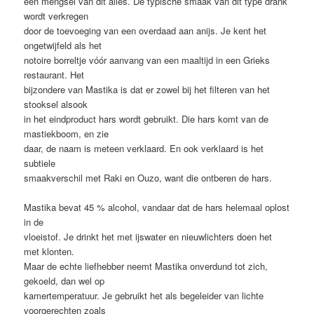
een mengsel van dit alles. De typische smaak van dit type drank
wordt verkregen
door de toevoeging van een overdaad aan anijs. Je kent het
ongetwijfeld als het
notoire borreltje vóór aanvang van een maaltijd in een Grieks
restaurant. Het
bijzondere van Mastika is dat er zowel bij het filteren van het
stooksel alsook
in het eindproduct hars wordt gebruikt. Die hars komt van de
mastiekboom, en zie
daar, de naam is meteen verklaard. En ook verklaard is het
subtiele
smaakverschil met Raki en Ouzo, want die ontberen de hars.
Mastika bevat 45 % alcohol, vandaar dat de hars helemaal oplost
in de
vloeistof. Je drinkt het met ijswater en nieuwlichters doen het
met klonten.
Maar de echte liefhebber neemt Mastika onverdund tot zich,
gekoeld, dan wel op
kamertemperatuur. Je gebruikt het als begeleider van lichte
voorgerechten zoals