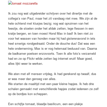
Ik zou nog wat uitgebreider schrijven over het dinertje met de
collega’s van Paul, maar het zit vandaag niet mee. We zijn al de
hele ochtend met klusjes bezig; nog wat opruimen van het
feestje, de stoelen onder het afdak zetten, lege flessen in een
kratje bergen, en toen moest Hond Max in bad! Ik ben niet zo
voor het wassen van honden maar hij had gisterenavond in iets
heel smerigs rondgedraaid. Onder de douche dus! Dat was een
hele onderneming, Max is er nog helemaal beduusd van. Daarna
de badkamer poetsen enzovoorts. Toen ik alle foto’s verzameld
had en ze op Flickr wilde zetten lag internet eruit! Maar goed,
alles lijkt weer te werken.
We aten met elf mensen vrijdag, ik had gerekend op twaalf, dus
er was meer dan genoeg van alles.
We starten de maaltijd met een paar kleine hapjes. Ik heb drie
schalen gemaakt met verschillende hapjes zodat iedereen ze zelf
op de bordjes kon scheppen.
Een schijfje tomaat, blaadje basilicum, een een plakje