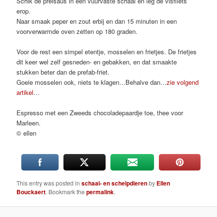
Schik de preisaus in een vuurvaste schaal en leg de visfilets
erop.
Naar smaak peper en zout erbij en dan 15 minuten in een
voorverwarmde oven zetten op 180 graden.
Voor de rest een simpel etentje, mosselen en frietjes. De frietjes
dit keer wel zelf gesneden- en gebakken, en dat smaakte
stukken beter dan de prefab-friet.
Goeie mosselen ook, niets te klagen…Behalve dan…
zie volgend
artikel
…
Espresso met een Zweeds chocoladepaardje toe, thee voor
Marleen.
© ellen
This entry was posted in
schaal- en schelpdieren
by
Ellen
Bouckaert
. Bookmark the
permalink
.