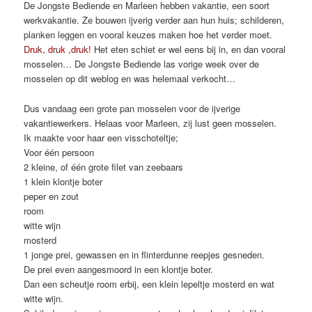
De Jongste Bediende en Marleen hebben vakantie, een soort
werkvakantie. Ze bouwen ijverig verder aan hun huis; schilderen,
planken leggen en vooral keuzes maken hoe het verder moet.
Druk, druk ,druk!
Het eten schiet er wel eens bij in, en dan vooral
mosselen… De Jongste Bediende las vorige week over de
mosselen op dit weblog en was helemaal verkocht…
Dus vandaag een grote pan mosselen voor de ijverige
vakantiewerkers. Helaas voor Marleen, zij lust geen mosselen.
Ik maakte voor haar een visschoteltje;
Voor één persoon
2 kleine, of één grote filet van zeebaars
1 klein klontje boter
peper en zout
room
witte wijn
mosterd
1 jonge prei, gewassen en in flinterdunne reepjes gesneden.
De prei even aangesmoord in een klontje boter.
Dan een scheutje room erbij, een klein lepeltje mosterd en wat
witte wijn.