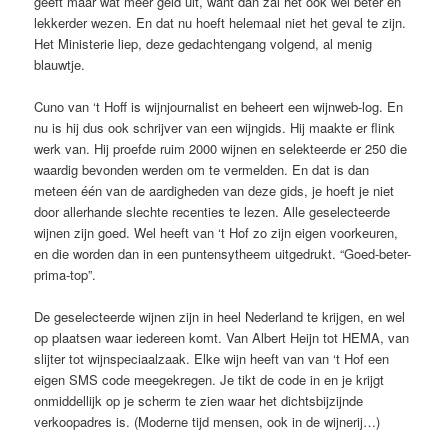
geeft maar wat meer geld uit, want dan zal het ook wel beter en
lekkerder wezen. En dat nu hoeft helemaal niet het geval te zijn.
Het Ministerie liep, deze gedachtengang volgend, al menig
blauwtje.
Cuno van ‘t Hoff is wijnjournalist en beheert een wijnweb-log. En
nu is hij dus ook schrijver van een wijngids. Hij maakte er flink
werk van. Hij proefde ruim 2000 wijnen en selekteerde er 250 die
waardig bevonden werden om te vermelden. En dat is dan
meteen één van de aardigheden van deze gids, je hoeft je niet
door allerhande slechte recenties te lezen. Alle geselecteerde
wijnen zijn goed. Wel heeft van ‘t Hof zo zijn eigen voorkeuren,
en die worden dan in een puntensytheem uitgedrukt. “Goed-beter-
prima-top”.
De geselecteerde wijnen zijn in heel Nederland te krijgen, en wel
op plaatsen waar iedereen komt. Van Albert Heijn tot HEMA, van
slijter tot wijnspeciaalzaak. Elke wijn heeft van van ‘t Hof een
eigen SMS code meegekregen. Je tikt de code in en je krijgt
onmiddellijk op je scherm te zien waar het dichtsbijzijnde
verkoopadres is. (Moderne tijd mensen, ook in de wijnerij…)