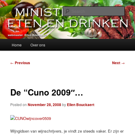
Skip
alles over eten, drinken en andere genoegens…
to
Sear
primary
content
Ministerie van Eten en Drinken
Main
Home
Over ons
menu
Post
←
Previous
Next
→
navigation
De “Cuno 2009″…
Posted on
November 28, 2008
by
Ellen Bouckaert
Wijngidsen van wijnschrijvers, je vindt ze steeds vaker. Er zijn er