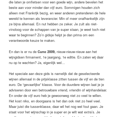
die laten je omfietsen voor een goede wijn, andere bevelen het
beste aan voor minder dan vijf euro. Sommigen houden zich
alleen met Frankrijk bezig, en weer anderen pretenderen de hele
wereld te kennen als leverancier. Min of meer onafhankelijk zijn
ze bijna allemaal. En nut hebben ze zeker. Je zult als niet-
vinoloog voor de schappen van je super staan, je weet toch niet
waar te beginnen? Zo’n gidsje helpt je dan prima om een
verantwoorde keuze te maken.
En dan is er nu de
Cuno 2009,
nieuw-nieuw-nieuw aan het
wijngidsen firmament, 1e jaargang, 1e editie. En zaten wij daar
nu op te wachten? Ja, eigenlijk wel…
Het speciale aan deze gids is namelijk dat de geselecteerde
wijnen allemaal in de prijsklasse zitten tussen de vijf en de tien
euro. De “gevaarlijke” klasse. Voor de duurdere wijnen laat je je
adviseren door een betrouwbare vriend, vriendin of wijnhandelaar.
En onder de vijf euro heb je gewoonweg niet zo veel te willen.
Het kost niks, en doorgaans is het dan ook niet zo heel veel.
Maar juist die tussenklasse, daar wil het nog wel fout gaan. Je
staat voor het wijnschap in je super en je wilt wat extra’s. Je