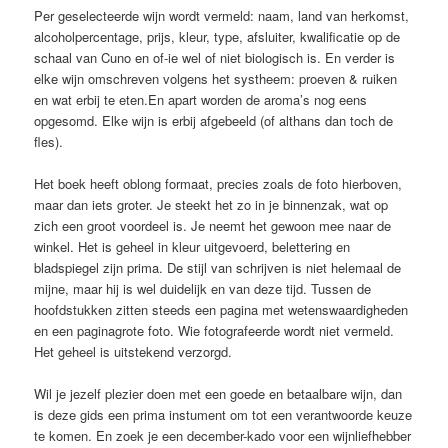
Per geselecteerde wijn wordt vermeld: naam, land van herkomst,
alcoholpercentage, prijs, kleur, type, afsluiter, kwalificatie op de
schaal van Cuno en of-ie wel of niet biologisch is. En verder is
elke wijn omschreven volgens het systheem: proeven & ruiken
en wat erbij te eten.En apart worden de aroma’s nog eens
opgesomd. Elke wijn is erbij afgebeeld (of althans dan toch de
fles).
Het boek heeft oblong formaat, precies zoals de foto hierboven,
maar dan iets groter. Je steekt het zo in je binnenzak, wat op
zich een groot voordeel is. Je neemt het gewoon mee naar de
winkel. Het is geheel in kleur uitgevoerd, belettering en
bladspiegel zijn prima. De stijl van schrijven is niet helemaal de
mijne, maar hij is wel duidelijk en van deze tijd. Tussen de
hoofdstukken zitten steeds een pagina met wetenswaardigheden
en een paginagrote foto. Wie fotografeerde wordt niet vermeld.
Het geheel is uitstekend verzorgd.
Wil je jezelf plezier doen met een goede en betaalbare wijn, dan
is deze gids een prima instument om tot een verantwoorde keuze
te komen. En zoek je een december-kado voor een wijnliefhebber