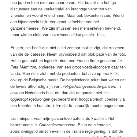
nou ja, dan toch over een paar ervan. Het bracht me heftige
discussies aan de keukentafel en krachtige verwijten van
vrienden en vooral vriendinnen. Maar ook bekentenissen; Vriend
Jan bijvoorbeeld blijkt een groot liefhebber van het
ganzensmeersel. We zijn intussen een mensenleven bevriend,
maar wisten niets van onze wederzijdse passie. Tsja…
En ach, het hoeft dus niet altijd zomaar fout te zijn, dat snoepen
van die delicatesse. Neem bijvoorbeeld dat blok paté van de foto.
Het is gemaakt en ingeblikt door een Franse firma genaamd
Le
Petit Marmiton,
onderdeel van een groot voedselconcern daar ten
lande. Men richt zich met de producten, behalve op Frankrijk,
ook op de Belgische markt. De begeleidende tekst laat weten dat
de levers afkomstig zijn van
niet-gedwangvoederde-ganzen
. In
gewoon Nederlands heet dat dan dat de ganzen niet zijn
opgestopt
(gedwongen gevoederd met hoogcalorisch voedsel via
een trechter in hun strot). En dat is natuurlijk mooi meegenomen.
Een minpunt voor mijn ganzenleverpaté is de kwaliteit. Het
betreft namelijk
Ganzenlevermousse
. En in de hiërarchie,
zoals dwingend omschreven in de Franse regelgeving, is dat de