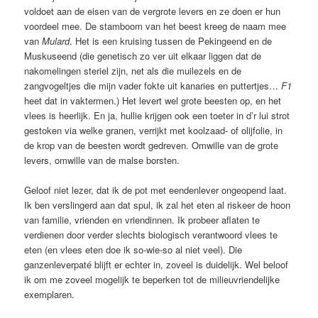
voldoet aan de eisen van de vergrote levers en ze doen er hun
voordeel mee. De stamboom van het beest kreeg de naam mee
van
Mulard
. Het is een kruising tussen de Pekingeend en de
Muskuseend (die genetisch zo ver uit elkaar liggen dat de
nakomelingen steriel zijn, net als die muilezels en de
zangvogeltjes die mijn vader fokte uit kanaries en puttertjes…
F1
heet dat in vaktermen.) Het levert wel grote beesten op, en het
vlees is heerlijk. En ja, hullie krijgen ook een toeter in d’r lui strot
gestoken via welke granen, verrijkt met koolzaad- of olijfolie, in
de krop van de beesten wordt gedreven. Omwille van de grote
levers, omwille van de malse borsten.
Geloof niet lezer, dat ik de pot met eendenlever ongeopend laat.
Ik ben verslingerd aan dat spul, ik zal het eten al riskeer de hoon
van familie, vrienden en vriendinnen. Ik probeer aflaten te
verdienen door verder slechts biologisch verantwoord vlees te
eten (en vlees eten doe ik so-wie-so al niet veel). Die
ganzenleverpaté blijft er echter in, zoveel is duidelijk. Wel beloof
ik om me zoveel mogelijk te beperken tot de milieuvriendelijke
exemplaren.