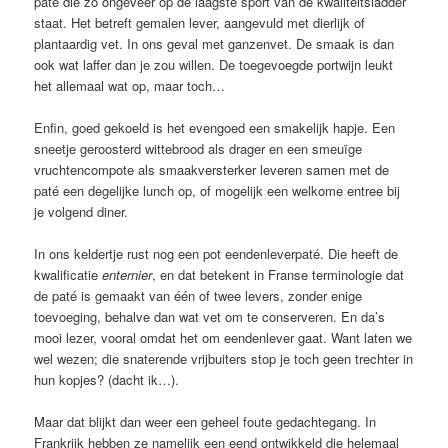
paté die zo ongeveer op de laagste sport van de kwaliteitsladder
staat. Het betreft gemalen lever, aangevuld met dierlijk of
plantaardig vet. In ons geval met ganzenvet. De smaak is dan
ook wat laffer dan je zou willen. De toegevoegde portwijn leukt
het allemaal wat op, maar toch…
Enfin, goed gekoeld is het evengoed een smakelijk hapje. Een
sneetje geroosterd wittebrood als drager en een smeuïge
vruchtencompote als smaakversterker leveren samen met de
paté een degelijke lunch op, of mogelijk een welkome entree bij
je volgend diner.
In ons keldertje rust nog een pot eendenleverpaté. Die heeft de
kwalificatie
enternier
, en dat betekent in Franse terminologie dat
de paté is gemaakt van één of twee levers, zonder enige
toevoeging, behalve dan wat vet om te conserveren. En da’s
mooi lezer, vooral omdat het om eendenlever gaat. Want laten we
wel wezen; die snaterende vrijbuiters stop je toch geen trechter in
hun kopjes? (dacht ik…).
Maar dat blijkt dan weer een geheel foute gedachtegang. In
Frankrijk hebben ze namelijk een eend ontwikkeld die helemaal