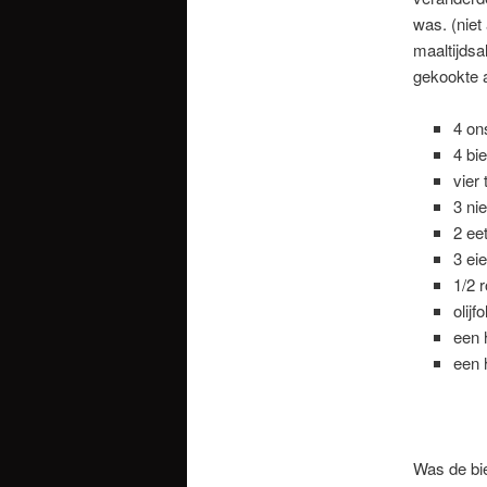
was. (niet
maaltijdsa
gekookte 
4 on
4 bie
vier 
3 ni
2 ee
3 ei
1/2 r
olijf
een 
een 
Was de bie