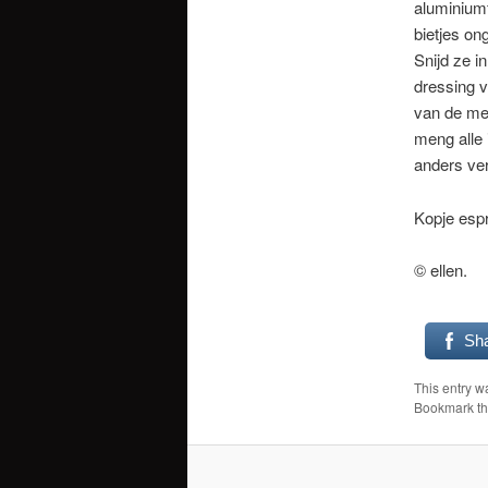
aluminiumf
bietjes on
Snijd ze i
dressing v
van de me
meng alle 
anders ver
Kopje esp
© ellen.
Sh
This entry w
Bookmark t