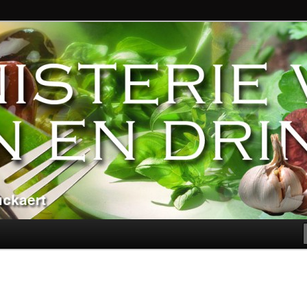
ndere genoegens…
n Eten en Drinken