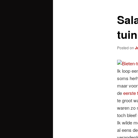
Sal
tui
Posted on
J
Ik loop ee
soms herha
maar voor 
de
eerste 
te groot w
waren zo m
toch bleef
Ik wilde m
al eens de
veranderd