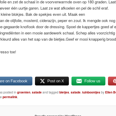
olie en zet de schaal in de voorverwarmde oven op 180 graden. Laat
geveer één uurtje garen. Laat ze wat afkoelen en pel de schil eraf.
n kleine blokjes. Bak de spekjes even uit. Maak een
an de olijfolie, mosterd, ciderazijn, peper en zout. Ik mengde ook nog
e-gegaarde knoflook door de dressing. Spoel de kappertjes goed af 
ingrediënten in een mooie aardewerk schaal. Schep alles voorzichti
kleurd alles van het sap van de bietjes.Geef er mooi knapperig brood 
resso toe!
are on Facebook
Post on X
Follow us
as posted in
groenten
,
salade
and tagged
bietjes
,
salade
,
tuinboontjes
by
Ellen 
he
permalink
.