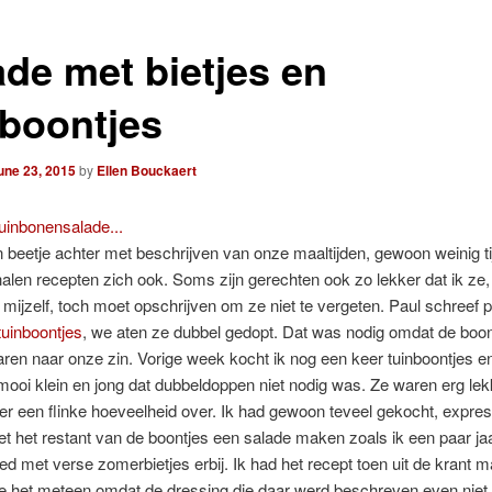
ade met bietjes en
nboontjes
une 23, 2015
by
Ellen Bouckaert
n beetje achter met beschrijven van onze maaltijden, gewoon weinig ti
len recepten zich ook. Soms zijn gerechten ook zo lekker dat ik ze, a
mijzelf, toch moet opschrijven om ze niet te vergeten. Paul schreef p
tuinboontjes
, we aten ze dubbel gedopt. Dat was nodig omdat de boont
aren naar onze zin. Vorige week kocht ik nog een keer tuinboontjes en
ooi klein en jong dat dubbeldoppen niet nodig was. Ze waren erg le
 er een flinke hoeveelheid over. Ik had gewoon teveel gekocht, expres 
et het restant van de boontjes een salade maken zoals ik een paar ja
ed met verse zomerbietjes erbij. Ik had het recept toen uit de krant m
e het meteen omdat de dressing die daar werd beschreven even niet