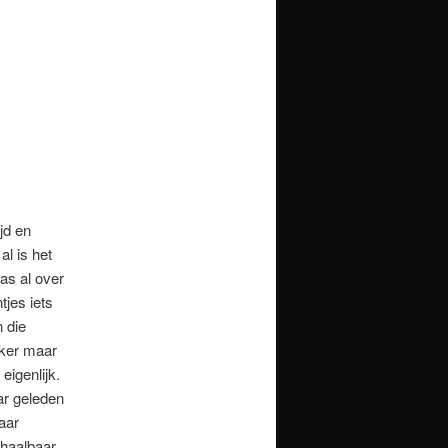
jd en
l is het
as al over
jes iets
 die
kker maar
eigenlijk.
ar geleden
aar
 haalbaar