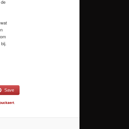
 de
 wat
en
g om
bij.
Save
Bouckaert
.