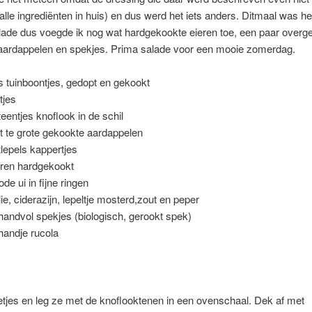
 alle ingrediënten in huis) en dus werd het iets anders. Ditmaal was he
lade dus voegde ik nog wat hardgekookte eieren toe, een paar overg
aardappelen en spekjes. Prima salade voor een mooie zomerdag.
s tuinboontjes, gedopt en gekookt
tjes
teentjes knoflook in de schil
et te grote gekookte aardappelen
tlepels kappertjes
eren hardgekookt
ode ui in fijne ringen
olie, ciderazijn, lepeltje mosterd,zout en peper
handvol spekjes (biologisch, gerookt spek)
handje rucola
tjes en leg ze met de knoflooktenen in een ovenschaal. Dek af met