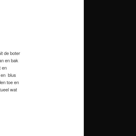
t de boter
pan en bak
t en
r en blus
den toe en
tueel wat