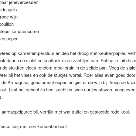
paar jeneverbessen
uidnagels
 rode wijn
bouillon
ielepel tomatenpuree
 en peper
vlees op kamertemperatuur en dep het droog met keukenpapier. Verhi
 bak daarin de sjalot en knoflook even zachtjes aan. Schep ze uit de 
 de stukken vlees rondom mooi bruin in de zelfde pan. Voeg de sjalo
eer bij het vlees en ook de stukjes wortel. Roer alles even goed doo
 de Armagnac, goed omscheppen en giet er de wijn bij. Voeg de krui
out. Laat het geheel zo heel zachtjes twee uurtjes stoven. Voeg even
e.
r aardappelpuree bij, verrijkt met wat truffel en gestoofde rode kool.
resso toe, met een kersenbonbon!