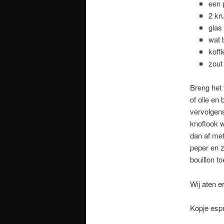
een 
2 kr
glas
wat 
koff
zout
Breng het 
of olie en
vervolgens
knoflook w
dan af met
peper en z
bouillon to
Wij aten e
Kopje esp