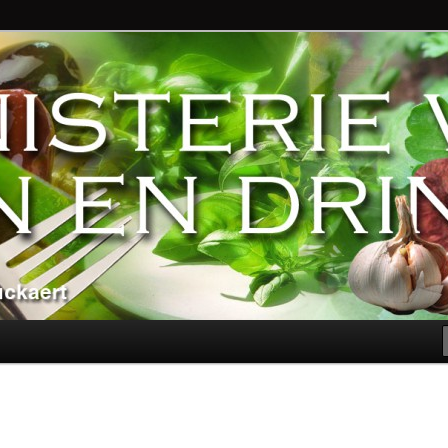
ndere genoegens…
n Eten en Drinken