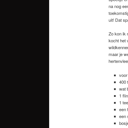
na nog een
toekomsti
uit! Dat s
Zo kon ik 
kocht het 
wildkenner
maar je we
hertenvlee
voor
400 
wat b
1 fli
1 te
een f
een 
bosje