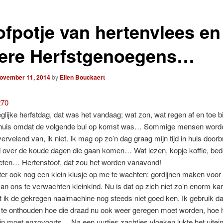
ofpotje van hertenvlees en
ere Herfstgenoegens…
ovember 11, 2014
by
Ellen Bouckaert
lijke herfstdag, dat was het vandaag; wat zon, wat regen af en toe b
 huis omdat de volgende bui op komst was… Sommige mensen word
ervelend van, ik niet. Ik mag op zo’n dag graag mijn tijd in huis door
 over de koude dagen die gaan komen… Wat lezen, kopje koffie, be
 eten… Hertenstoof, dat zou het worden vanavond!
ter ook nog een klein klusje op me te wachten: gordijnen maken voor
an ons te verwachten kleinkind. Nu is dat op zich niet zo’n enorm ka
at ik de gekregen naaimachine nog steeds niet goed ken. Ik gebruik da
 te onthouden hoe die draad nu ook weer geregen moet worden, hoe 
rin moet enzovoorts… Na een uurtjes zachtjes vloeken lukte het uitein