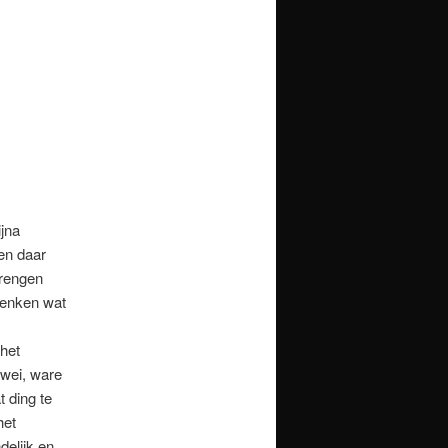
ijna
en daar
brengen
denken wat
 het
rwei, ware
t ding te
het
delijk en