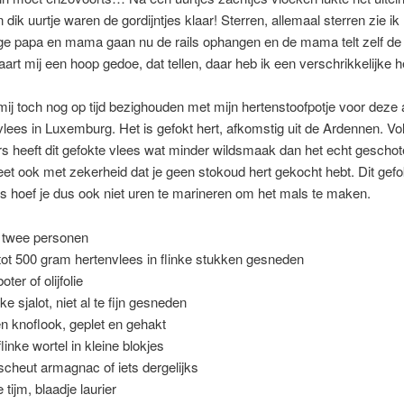
 dik uurtje waren de gordijntjes klaar! Sterren, allemaal sterren zie ik
ge papa en mama gaan nu de rails ophangen en de mama telt zelf de
paart mij een hoop gedoe, dat tellen, daar heb ik een verschrikkelijke
mij toch nog op tijd bezighouden met mijn hertenstoofpotje voor deze 
vlees in Luxemburg. Het is gefokt hert, afkomstig uit de Ardennen. V
s heeft dit gefokte vlees wat minder wildsmaak dan het echt geschot
et ook met zekerheid dat je geen stokoud hert gekocht hebt. Dit gefo
s hoef je dus ook niet uren te marineren om het mals te maken.
 twee personen
tot 500 gram hertenvlees in flinke stukken gesneden
oter of olijfolie
nke sjalot, niet al te fijn gesneden
en knoflook, geplet en gehakt
linke wortel in kleine blokjes
scheut armagnac of iets dergelijks
 tijm, blaadje laurier