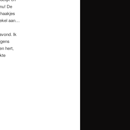
 nu! De
 haakjes
 hekel aan…
avond. Ik
olgens
en hert,
kte