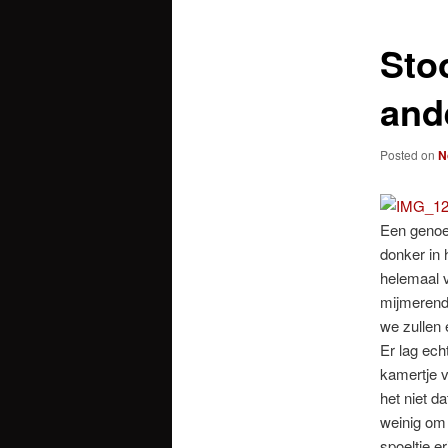
Sto
and
Posted on
N
Een genoeg
donker in
helemaal v
mijmerend
we zullen
Er lag ech
kamertje v
het niet d
weinig om
spoeltje e