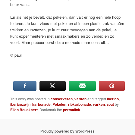
beter van…
En als het je bevalt, dat pekelen, dan valt er nog een hele hoop
te leren. Je kunt vlees met pekel en al in een plastic zak vacuüm
trekken en invriezen, je kunt zuur toevoegen aan de pekel, je
kunt experimenteren met smaakmakers en zo verder, en zo
voort. Maar probeer eerst deze methode maar eens uit…
© paul
This entry was posted in
conserveren
,
varken
and tagged
Iberico
,
ibericozwijn
,
karbonade
,
Pekelen
,
ribkarbonade
,
varken
,
zout
by
Ellen Bouckaert
. Bookmark the
permalink
.
Proudly powered by WordPress