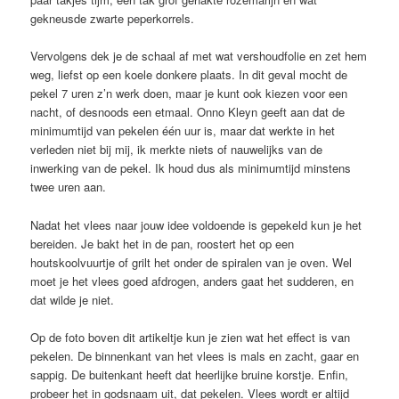
gekneusde zwarte peperkorrels.
Vervolgens dek je de schaal af met wat vershoudfolie en zet hem
weg, liefst op een koele donkere plaats. In dit geval mocht de
pekel 7 uren z’n werk doen, maar je kunt ook kiezen voor een
nacht, of desnoods een etmaal. Onno Kleyn geeft aan dat de
minimumtijd van pekelen één uur is, maar dat werkte in het
verleden niet bij mij, ik merkte niets of nauwelijks van de
inwerking van de pekel. Ik houd dus als minimumtijd minstens
twee uren aan.
Nadat het vlees naar jouw idee voldoende is gepekeld kun je het
bereiden. Je bakt het in de pan, roostert het op een
houtskoolvuurtje of grilt het onder de spiralen van je oven. Wel
moet je het vlees goed afdrogen, anders gaat het sudderen, en
dat wilde je niet.
Op de foto boven dit artikeltje kun je zien wat het effect is van
pekelen. De binnenkant van het vlees is mals en zacht, gaar en
sappig. De buitenkant heeft dat heerlijke bruine korstje. Enfin,
probeer het in godsnaam uit, dat pekelen. Vlees wordt er altijd