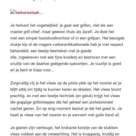
Je herkent het ongetwijfeld: je gaat wat grillen, niet als een
master grill chief
, maar gewoon thuis als jezelf. Je doet het
met een simpel houtskoolkomfoor of in een grillpan. Het beoogde
stukje kip of de magere varkensribkarbonade heb je met respect
behandeld; een beetje bestreken met je goede
olie, ingewreven met wat fijne kruiderij en bestoven met een
snuifje van de daartoe geëigende specerijen. Je vuurtje is goed
en je bent er klaar voor…
Zorgvuldig vlij je het vlees op de juiste plek op het rooster en je
blijft erbij om tijdig te kunnen keren en draaien. Het vlees bruint
prachtig, en met een beetje techniek (en geluk) krijgt het vlees
die grappige grillstreepjes die het geheel een professioneel
cachet geven. En op enig moment besluit je dat het goed is. Je
haalt je vlees van het rooster en je serveert met gulle hand uit.
Je gasten zijn verheugd, het krokante korstje van de stukken
vlees voldoet aan de verwachting. Het is knapperig, kruidig en