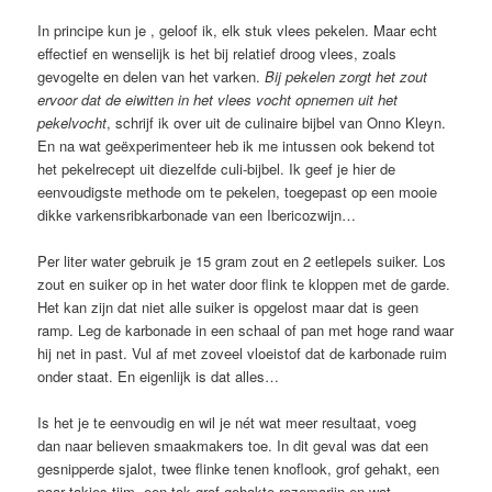
In principe kun je , geloof ik, elk stuk vlees pekelen. Maar echt
effectief en wenselijk is het bij relatief droog vlees, zoals
gevogelte en delen van het varken.
Bij pekelen zorgt het zout
ervoor dat de eiwitten in het vlees vocht opnemen uit het
pekelvocht
, schrijf ik over uit de culinaire bijbel van Onno Kleyn.
En na wat geëxperimenteer heb ik me intussen ook bekend tot
het pekelrecept uit diezelfde culi-bijbel. Ik geef je hier de
eenvoudigste methode om te pekelen, toegepast op een mooie
dikke varkensribkarbonade van een Ibericozwijn…
Per liter water gebruik je 15 gram zout en 2 eetlepels suiker. Los
zout en suiker op in het water door flink te kloppen met de garde.
Het kan zijn dat niet alle suiker is opgelost maar dat is geen
ramp. Leg de karbonade in een schaal of pan met hoge rand waar
hij net in past. Vul af met zoveel vloeistof dat de karbonade ruim
onder staat. En eigenlijk is dat alles…
Is het je te eenvoudig en wil je nét wat meer resultaat, voeg
dan naar believen smaakmakers toe. In dit geval was dat een
gesnipperde sjalot, twee flinke tenen knoflook, grof gehakt, een
paar takjes tijm, een tak grof gehakte rozemarijn en wat