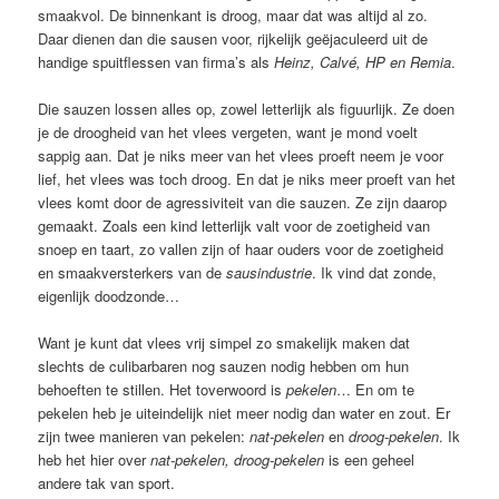
smaakvol. De binnenkant is droog, maar dat was altijd al zo.
Daar dienen dan die sausen voor, rijkelijk geëjaculeerd uit de
handige spuitflessen van firma’s als
Heinz,
Calvé, HP en Remia
.
Die sauzen lossen alles op, zowel letterlijk als figuurlijk. Ze doen
je de droogheid van het vlees vergeten, want je mond voelt
sappig aan. Dat je niks meer van het vlees proeft neem je voor
lief, het vlees was toch droog. En dat je niks meer proeft van het
vlees komt door de agressiviteit van die sauzen. Ze zijn daarop
gemaakt. Zoals een kind letterlijk valt voor de zoetigheid van
snoep en taart, zo vallen zijn of haar ouders voor de zoetigheid
en smaakversterkers van de
sausindustrie
. Ik vind dat zonde,
eigenlijk doodzonde…
Want je kunt dat vlees vrij simpel zo smakelijk maken dat
slechts de culibarbaren nog sauzen nodig hebben om hun
behoeften te stillen. Het toverwoord is
pekelen
… En om te
pekelen heb je uiteindelijk niet meer nodig dan water en zout. Er
zijn twee manieren van pekelen:
nat-pekelen
en
droog-pekelen
. Ik
heb het hier over
nat-pekelen, droog-pekelen
is een geheel
andere tak van sport.