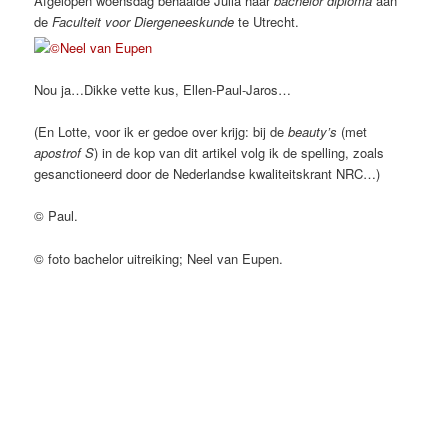
Afgelopen woensdag behaalde Julia haar
bachelor diploma
aan
de
Faculteit voor Diergeneeskunde
te Utrecht.
Nou ja…Dikke vette kus, Ellen-Paul-Jaros…
(En Lotte, voor ik er gedoe over krijg: bij de
beauty’s
(met
apostrof S
) in de kop van dit artikel volg ik de spelling, zoals
gesanctioneerd door de Nederlandse kwaliteitskrant NRC…)
© Paul.
© foto bachelor uitreiking; Neel van Eupen.