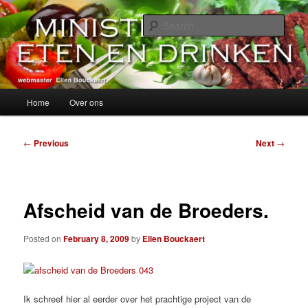
Skip
alles over eten, drinken en andere genoegens…
to
Sear
primary
content
Ministerie van Eten en Drinken
Main
Home
Over ons
menu
Post
←
Previous
Next
→
navigation
Afscheid van de Broeders.
Posted on
February 8, 2009
by
Ellen Bouckaert
Ik schreef hier al eerder over het prachtige project van de