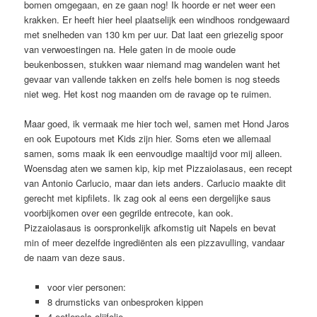
bomen omgegaan, en ze gaan nog! Ik hoorde er net weer een
krakken. Er heeft hier heel plaatselijk een windhoos rondgewaard
met snelheden van 130 km per uur. Dat laat een griezelig spoor
van verwoestingen na. Hele gaten in de mooie oude
beukenbossen, stukken waar niemand mag wandelen want het
gevaar van vallende takken en zelfs hele bomen is nog steeds
niet weg. Het kost nog maanden om de ravage op te ruimen.
Maar goed, ik vermaak me hier toch wel, samen met Hond Jaros
en ook Eupotours met Kids zijn hier. Soms eten we allemaal
samen, soms maak ik een eenvoudige maaltijd voor mij alleen.
Woensdag aten we samen kip, kip met Pizzaiolasaus, een recept
van Antonio Carlucio, maar dan iets anders. Carlucio maakte dit
gerecht met kipfilets. Ik zag ook al eens een dergelijke saus
voorbijkomen over een gegrilde entrecote, kan ook.
Pizzaiolasaus is oorspronkelijk afkomstig uit Napels en bevat
min of meer dezelfde ingrediënten als een pizzavulling, vandaar
de naam van deze saus.
voor vier personen:
8 drumsticks van onbesproken kippen
4 eetlepels olijfolie