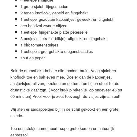
1 grote sjalot, fijngesneden
2 tenen knoflook, gepeld en fijngehakt
1 eetlepel gezouten kappertjes, geweekt en uitgelekt
een handvol zwarte olijven
1 eetlepel fijngehakte platte peterselie
3 ansjovisfilets (uit blikje), uitgelekt en fijngehakt
1 blik tomatenstukjes
1 eetlepels grof gehakte oreganoblaadjes
zout en peper
Bak de drumsticks in hete olie rondom bruin. Voeg sjalot en
knoflook toe en bak even mee. Doe er dan de kappertjes,
ansjovisjes, olijven, kruiden en de tomaten bij en stoof tot de
drumsticks gaar zijn. ( voor bio-kip reken je op ongeveer 45 tot
60 minuten) Proef voor je zout toevoegt, de visjes zijn al zout!
Wij aten er aardappeltjes bij, in de schil gekookt en een grote
salade.
Toe een stukje camembert, supergrote kersen en natuurlijk
espresso!