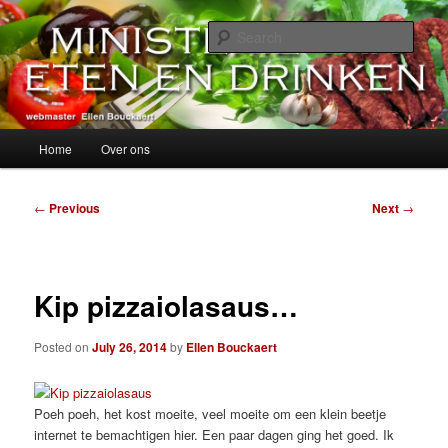
Skip
alles over eten, drinken en andere genoegens…
to
Sear
primary
content
Ministerie van Eten en Drinken
Main
Home
Over ons
menu
Post
←
Previous
Next
→
navigation
Kip pizzaiolasaus…
Posted on
July 26, 2014
by
Ellen Bouckaert
Poeh poeh, het kost moeite, veel moeite om een klein beetje
internet te bemachtigen hier. Een paar dagen ging het goed. Ik