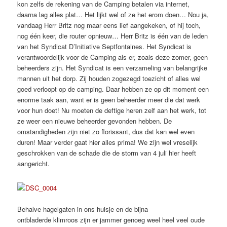
kon zelfs de rekening van de Camping betalen via internet,
daarna lag alles plat… Het lijkt wel of ze het erom doen… Nou ja,
vandaag Herr Britz nog maar eens lief aangekeken, of hij toch,
nog één keer, die router opnieuw… Herr Britz is één van de leden
van het Syndicat D’Initiative Septfontaines. Het Syndicat is
verantwoordelijk voor de Camping als er, zoals deze zomer, geen
beheerders zijn. Het Syndicat is een verzameling van belangrijke
mannen uit het dorp. Zij houden zogezegd toezicht of alles wel
goed verloopt op de camping. Daar hebben ze op dit moment een
enorme taak aan, want er is geen beheerder meer die dat werk
voor hun doet! Nu moeten de deftige heren zelf aan het werk, tot
ze weer een nieuwe beheerder gevonden hebben. De
omstandigheden zijn niet zo florissant, dus dat kan wel even
duren! Maar verder gaat hier alles prima! We zijn wel vreselijk
geschrokken van de schade die de storm van 4 juli hier heeft
aangericht.
Behalve hagelgaten in ons huisje en de bijna
ontbladerde klimroos zijn er jammer genoeg weel heel veel oude