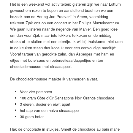
Het is een weekend vol activiteiten; gisteren zijn we naar Lottum
geweest om rozen te kopen en aansluitend brachten we een
bezoek aan de Hertog Jan Proeverij in Arcen, vanmiddag
trakteert Zjak ons op een concert in het Phillips Muziekcentrum.
We gaan luisteren naar de negende van Mahler. Een goed idee
om dan voor Zjak maar iets lekkers te koken en de middag
straks af te sluiten met een etentje. Ik wil bij thuiskomst niet uren
in de keuken staan dus koos ik voor een eenvoudige maaltijd:
Vooraf tartaar van gerookte zalm, dan Asperges met ham en
eitjes met botersaus en peterselieaardappeltjes en toe
chocolademousse met sinaasappel.
De chocolademousse maakte ik vanmorgen alvast.
Voor vier personen
100 gram Côte d’Or Sensations Noir Orange chocolade
3 eieren, dooier en eiwit apart
het sap van een halve sinaasappel
30 gram boter
Hak de chocolade in stukjes. Smelt de chocolade au bain marie