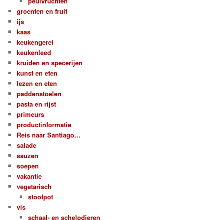
peulvruchten
groenten en fruit
ijs
kaas
keukengerei
keukenleed
kruiden en specerijen
kunst en eten
lezen en eten
paddenstoelen
pasta en rijst
primeurs
productinformatie
Reis naar Santiago…
salade
sauzen
soepen
vakantie
vegetarisch
stoofpot
vis
schaal- en schelpdieren