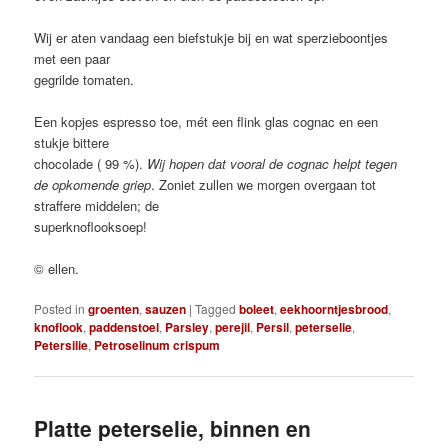
Wij er aten vandaag een biefstukje bij en wat sperzieboontjes
met een paar
gegrilde tomaten.
Een kopjes espresso toe, mét een flink glas cognac en een
stukje bittere
chocolade ( 99 %).
Wij hopen dat vooral de cognac helpt tegen
de opkomende griep
. Zoniet zullen we morgen overgaan tot
straffere middelen; de
superknoflooksoep!
© ellen.
Posted in
groenten
,
sauzen
|
Tagged
boleet
,
eekhoorntjesbrood
,
knoflook
,
paddenstoel
,
Parsley
,
perejil
,
Persil
,
peterselie
,
Petersilie
,
Petroselinum crispum
Platte peterselie, binnen en