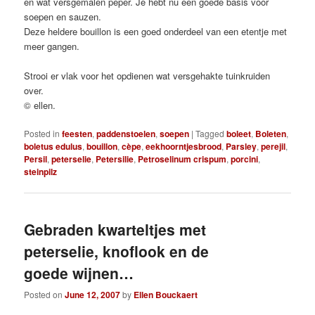
en wat versgemalen peper. Je hebt nu een goede basis voor
soepen en sauzen.
Deze heldere bouillon is een goed onderdeel van een etentje met
meer gangen.
Strooi er vlak voor het opdienen wat versgehakte tuinkruiden
over.
© ellen.
Posted in
feesten
,
paddenstoelen
,
soepen
|
Tagged
boleet
,
Boleten
,
boletus edulus
,
bouillon
,
cèpe
,
eekhoorntjesbrood
,
Parsley
,
perejil
,
Persil
,
peterselie
,
Petersilie
,
Petroselinum crispum
,
porcini
,
steinpilz
Gebraden kwarteltjes met
peterselie, knoflook en de
goede wijnen…
Posted on
June 12, 2007
by
Ellen Bouckaert