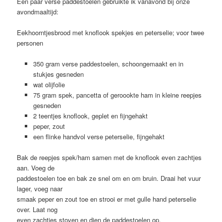
Een paar verse paddestoelen gebruikte ik vanavond bij onze
avondmaaltijd:
Eekhoorntjesbrood met knoflook spekjes en peterselie; voor twee
personen
350 gram verse paddestoelen, schoongemaakt en in
stukjes gesneden
wat olijfolie
75 gram spek, pancetta of geroookte ham in kleine reepjes
gesneden
2 teentjes knoflook, geplet en fijngehakt
peper, zout
een flinke handvol verse peterselie, fijngehakt
Bak de reepjes spek/ham samen met de knoflook even zachtjes
aan. Voeg de
paddestoelen toe en bak ze snel om en om bruin. Draai het vuur
lager, voeg naar
smaak peper en zout toe en strooi er met gulle hand peterselie
over. Laat nog
even zachtjes stoven en dien de paddestoelen op.