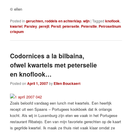
© ellen
Posted in
geruchten, roddels en achterklap
,
wijn
|
Tagged
knoflook
,
kwartel
,
Parsley
,
perejil
,
Persil
,
peterselie
,
Petersilie
,
Petroselinum
crispum
Codornices a la bilbaina,
ofwel kwartels met peterselie
en knoflook…
Posted on
April 1, 2007
by
Ellen Bouckaert
Zoals beloofd vandaag een lunch met kwartels. Een heerlijk
recept uit een Spaans – Portugees kookboek dat ik onlangs
kocht. Als wij in Luxemburg zijn eten we vaak in het Portugese
restaurant Ribatejo. Een van mijn favoriete gerechten op de kaart
is gegrilde kwartel. Ik maak ze thuis niet vaak klaar omdat ze