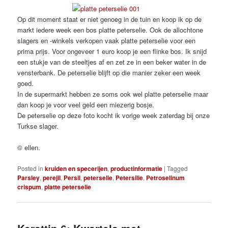
Op dit moment staat er niet genoeg in de tuin en koop ik op de
markt iedere week een bos platte peterselie. Ook de allochtone
slagers en -winkels verkopen vaak platte peterselie voor een
prima prijs. Voor ongeveer 1 euro koop je een flinke bos. Ik snijd
een stukje van de steeltjes af en zet ze in een beker water in de
vensterbank. De peterselie blijft op die manier zeker een week
goed.
In de supermarkt hebben ze soms ook wel platte peterselie maar
dan koop je voor veel geld een miezerig bosje.
De peterselie op deze foto kocht ik vorige week zaterdag bij onze
Turkse slager.
© ellen.
Posted in
kruiden en specerijen
,
productinformatie
|
Tagged
Parsley
,
perejil
,
Persil
,
peterselie
,
Petersilie
,
Petroselinum
crispum
,
platte peterselie