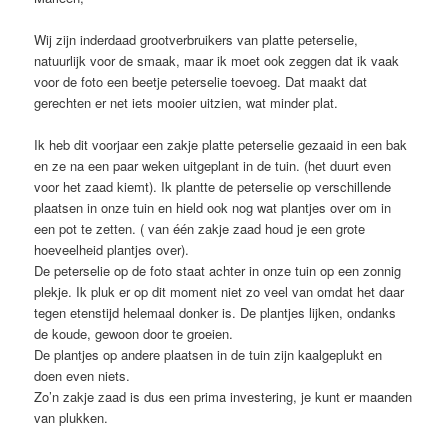
Wij zijn inderdaad grootverbruikers van platte peterselie,
natuurlijk voor de smaak, maar ik moet ook zeggen dat ik vaak
voor de foto een beetje peterselie toevoeg. Dat maakt dat
gerechten er net iets mooier uitzien, wat minder plat.
Ik heb dit voorjaar een zakje platte peterselie gezaaid in een bak
en ze na een paar weken uitgeplant in de tuin. (het duurt even
voor het zaad kiemt). Ik plantte de peterselie op verschillende
plaatsen in onze tuin en hield ook nog wat plantjes over om in
een pot te zetten. ( van één zakje zaad houd je een grote
hoeveelheid plantjes over).
De peterselie op de foto staat achter in onze tuin op een zonnig
plekje. Ik pluk er op dit moment niet zo veel van omdat het daar
tegen etenstijd helemaal donker is. De plantjes lijken, ondanks
de koude, gewoon door te groeien.
De plantjes op andere plaatsen in de tuin zijn kaalgeplukt en
doen even niets.
Zo’n zakje zaad is dus een prima investering, je kunt er maanden
van plukken.