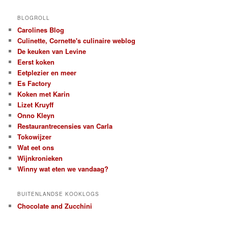
a
r
BLOGROLL
c
Carolines Blog
h
Culinette, Cornette's culinaire weblog
De keuken van Levine
Eerst koken
Eetplezier en meer
Es Factory
Koken met Karin
Lizet Kruyff
Onno Kleyn
Restaurantrecensies van Carla
Tokowijzer
Wat eet ons
Wijnkronieken
Winny wat eten we vandaag?
BUITENLANDSE KOOKLOGS
Chocolate and Zucchini