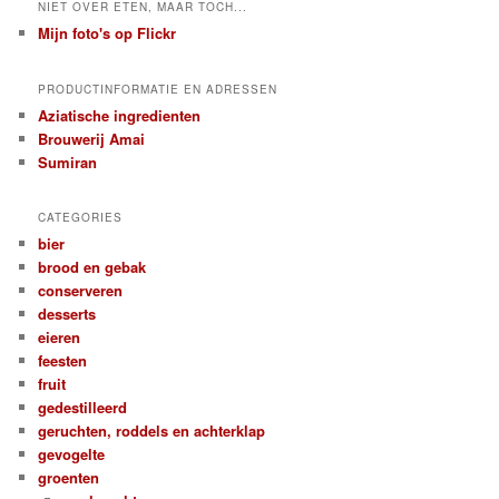
NIET OVER ETEN, MAAR TOCH...
Mijn foto's op Flickr
PRODUCTINFORMATIE EN ADRESSEN
Aziatische ingredienten
Brouwerij Amai
Sumiran
CATEGORIES
bier
brood en gebak
conserveren
desserts
eieren
feesten
fruit
gedestilleerd
geruchten, roddels en achterklap
gevogelte
groenten