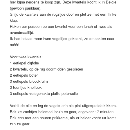
hier bijna nergens te koop zijn. Deze kwartels kocht ik in België
(gewoon panklaar).
Snijd de kwartels aan de rugzijde door en plet ze met een flinke
klap.
Reken per persoon op één kwartel voor een lunch of twee als
avondmaaltijd.
Ik had helaas maar twee vogeltjes gekocht, ze smaakten naar
méér!
Voor twee kwartels:
1 eetlepel olijfolie
2 kwartels, op de rug doormidden gespleten
2 eetlepels boter
3 eetlepels broodkruim
2 teentjes knoflook
3 eetlepels versgehakte platte peterselie
Verhit de olie en leg de vogels erin als plat uitgespreide kikkers.
Bak ze zachtjes helemaal bruin en gaar, ongeveer 17 minuten.
Prik erin met een houten prikkertje, als er helder vocht uit komt
zijn ze gaar.