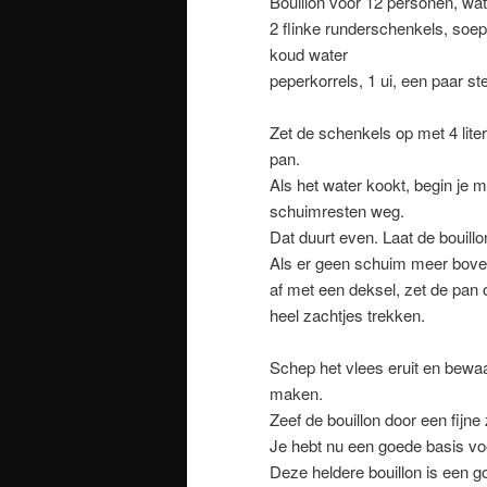
Bouillon voor 12 personen, wat 
2 flinke runderschenkels, soe
koud water
peperkorrels, 1 ui, een paar sten
Zet de schenkels op met 4 lit
pan.
Als het water kookt, begin je 
schuimresten weg.
Dat duurt even. Laat de bouill
Als er geen schuim meer boven 
af met een deksel, zet de pan o
heel zachtjes trekken.
Schep het vlees eruit en bewaa
maken.
Zeef de bouillon door een fijn
Je hebt nu een goede basis v
Deze heldere bouillon is een 