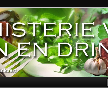
ndere genoegens…
n Eten en Drinken