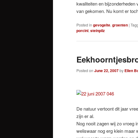
kwaliteiten en bijzonderheden v
van gekomen. Nu komt er toch 
Posted in
gevogelte
,
groenten
|
Tag
porcini
,
steinpilz
Eekhoorntjesbro
Posted on
June 22, 2007
by
Ellen B
De natuur vertoont dit jaar vre
zijn er al.
Nog nooit zagen wij zo vroeg 
weliswaar nog erg klein maar 