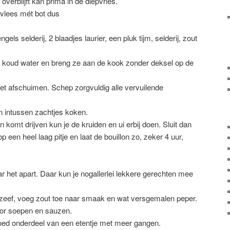
overblijft kan prima in de diepvries.
pvlees mét bot dus
gels selderij, 2 blaadjes laurier, een pluk tijm, selderij, zout
er koud water en breng ze aan de kook zonder deksel op de
met afschuimen. Schep zorgvuldig alle vervuilende
on intussen zachtjes koken.
komt drijven kun je de kruiden en ui erbij doen. Sluit dan
p een heel laag pitje en laat de bouillon zo, zeker 4 uur,
r het apart. Daar kun je nogallerlei lekkere gerechten mee
e zeef, voeg zout toe naar smaak en wat versgemalen peper.
oor soepen en sauzen.
goed onderdeel van een etentje met meer gangen.