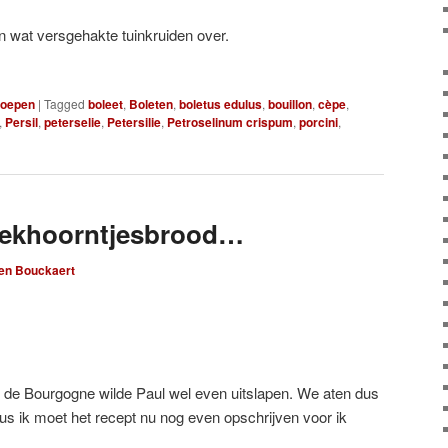
en wat versgehakte tuinkruiden over.
oepen
|
Tagged
boleet
,
Boleten
,
boletus edulus
,
bouillon
,
cèpe
,
,
Persil
,
peterselie
,
Petersilie
,
Petroselinum crispum
,
porcini
,
eekhoorntjesbrood…
len Bouckaert
 de Bourgogne wilde Paul wel even uitslapen. We aten dus
us ik moet het recept nu nog even opschrijven voor ik