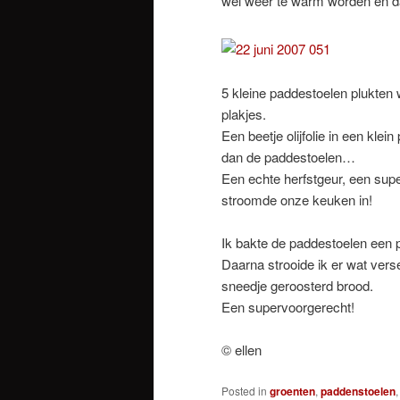
wel weer te warm worden en da
5 kleine paddestoelen plukten
plakjes.
Een beetje olijfolie in een kle
dan de paddestoelen…
Een echte herfstgeur, een sup
stroomde onze keuken in!
Ik bakte de paddestoelen een 
Daarna strooide ik er wat vers
sneedje geroosterd brood.
Een supervoorgerecht!
© ellen
Posted in
groenten
,
paddenstoelen