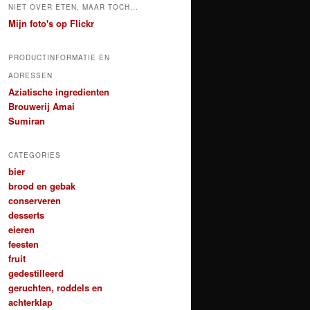
NIET OVER ETEN, MAAR TOCH...
Mijn foto's op Flickr
PRODUCTINFORMATIE EN
ADRESSEN
Aziatische ingredienten
Brouwerij Amai
Sumiran
CATEGORIES
bier
brood en gebak
conserveren
desserts
eieren
feesten
fruit
gedestilleerd
geruchten, roddels en
achterklap