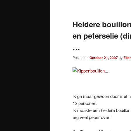
Post
navigation
Heldere bouillo
en peterselie (d
…
Posted on
October 21, 2007
by
Elle
Ik ga maar gewoon door met he
12 personen.
Ik maakte een heldere bouillon.
erg veel peper over!