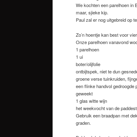
We kochten een parelhoen in B
maar, sjieke kip.
Paul zal er nog uitgebreid op 
Zo’n hoentje kan best voor vi
Onze parelhoen vanavond wo
1 parelhoen
1 ui
boter/olijfolie
ontbijtspek, niet te dun gesne
groene verse tuinkruiden, fijnge
een flinke handvol gedroogde 
geweekt
1 glas witte wijn
het weekvocht van de paddest
Gebruik een braadpan met dek
graden.