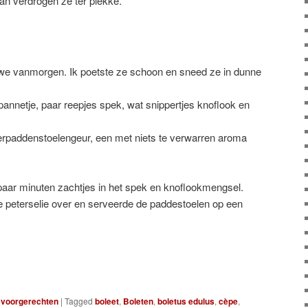
n verdrogen ze ter plekke.
 we vanmorgen. Ik poetste ze schoon en sneed ze in dunne
in pannetje, paar reepjes spek, wat snippertjes knoflook en
erpaddenstoelengeur, een met niets te verwarren aroma
paar minuten zachtjes in het spek en knoflookmengsel.
e peterselie over en serveerde de paddestoelen op een
,
voorgerechten
|
Tagged
boleet
,
Boleten
,
boletus edulus
,
cèpe
,