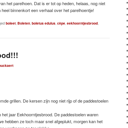
an het parelhoen. Dat is er tot op heden, helaas, nog niet
heel binnenkort een verhaal over het parelhoentje!
ged
boleet
,
Boleten
,
boletus edulus
,
cèpe
,
eekhoorntjesbrood
,
od!!!
ouckaert
emde grillen. De kersen zijn nog niet rijp of de paddestoelen
in het jaar Eekhoorntjesbrood. De paddestoelen waren
we hebben ze toch maar snel afgeplukt, morgen kan het