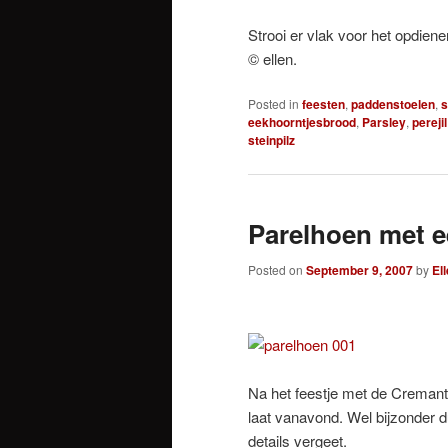
Strooi er vlak voor het opdien
© ellen.
Posted in
feesten
,
paddenstoelen
,
s
eekhoorntjesbrood
,
Parsley
,
perejil
steinpilz
Parelhoen met 
Posted on
September 9, 2007
by
El
Na het feestje met de Cremant
laat vanavond. Wel bijzonder d
details vergeet.