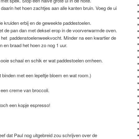
met spek. Stop een halve grote ui in de holte.
 daarin het hoen zachtjes aan alle kanten bruin. Voeg de ui
 de kruiden erbij en de geweekte paddestoelen.
zet de pan dan met deksel erop in de voorverwarmde oven.
t het paddenstoelenweekvocht. Minder na een kwartier de
n en braad het hoen zo nog 1 uur.
mooie schaal en schik er wat paddestoelen omheen.
t binden met een lepeltje bloem en wat room.)
n een creme van broccoli.
, toch een kopje espresso!
hreef dat Paul nog uitgebreid zou schrijven over de