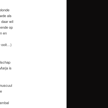
blonde
wde als
 daar wil
ende op
n en
n
ooit…)
elschap
Marja is
inuscuul
pe
sambal