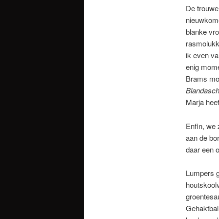
De trouwe
nieuwkomer
blanke vro
rasmolukke
ik even va
enig mome
Brams moe
Blandasch
Marja heef
Enfin, we 
aan de bor
daar een o
Lumpers g
houtskoolv
groentesau
Gehaktball