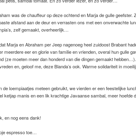
al petis, sambal tomaat. En zo verder lezer, en zo verder…
aham was de chauffeur op deze ochtend en Marja de gulle geefster. 
paste afstand aan de deur en verrasten ons met een onverwachte lun
mpia’s, zelf gemaakt, overheerlijk…
 dat Marja en Abraham per Jeep nagenoeg heel zuidoost Brabant had
er meerdere eer en glorie van familie en vrienden, overal hun gulle g
end (ze moeten meer dan honderd van die dingen gemaakt hebben…)
evreden en, geloof me, deze Blanda’s ook. Warme solidariteit in moeili
de loempiaatjes meteen gebruikt, we vierden er een feestelijke lun
l ketjap manis en een lik krachtige Javaanse sambal, meer hoefde da
k, en nog eens dank!
pje espresso toe…