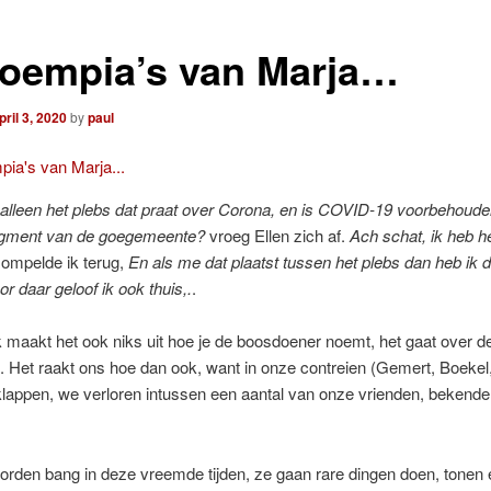
loempia’s van Marja…
pril 3, 2020
by
paul
 alleen het plebs dat praat over Corona, en is COVID-19 voorbehoude
gment van de
goegemeente?
vroeg Ellen zich af.
Ach schat, ik heb h
ompelde ik terug,
En als me dat plaatst tussen het plebs dan heb ik 
or daar geloof ik ook thuis,.
.
jk maakt het ook niks uit hoe je de boosdoener noemt, het gaat over d
g. Het raakt ons hoe dan ook, want in onze contreien (Gemert, Boekel
klappen, we verloren intussen een aantal van onze vrienden, bekende
rden bang in deze vreemde tijden, ze gaan rare dingen doen, tonen 