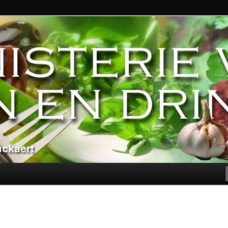
ndere genoegens…
n Eten en Drinken