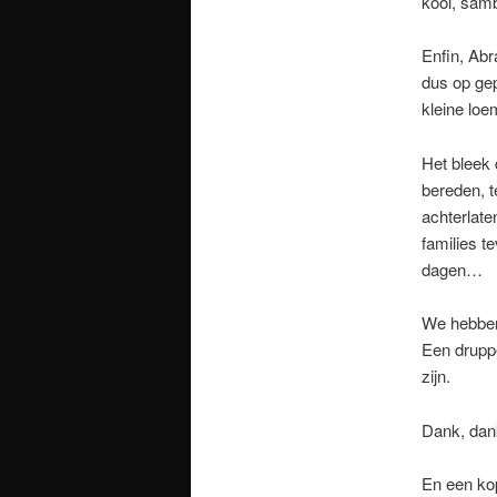
kool, samb
Enfin, Abr
dus op ge
kleine loe
Het bleek
bereden, t
achterlat
families t
dagen…
We hebben 
Een druppe
zijn.
Dank, dan
En een ko