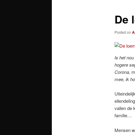
De 
Posted on
A
Is het nou
hogere se
Corona,
m
mee,
ik ho
Uiteindeli
ellendelin
vallen de 
familie…
Mensen wo