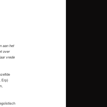
n aan het
et over
daar vrede
ezelfde
, Erp)
n,
egoïstisch