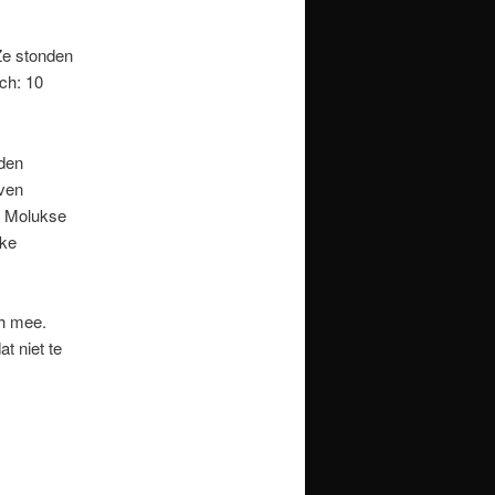
Ze stonden
ch: 10
den
aven
. Molukse
jke
ch mee.
t niet te