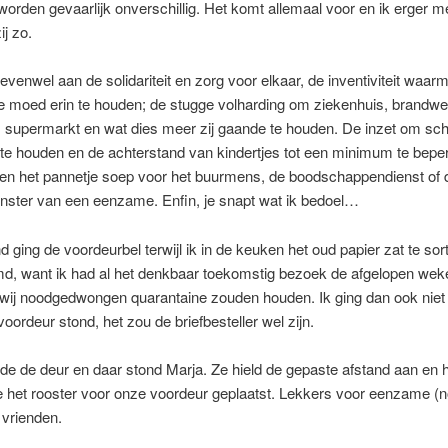
worden gevaarlijk onverschillig. Het komt allemaal voor en ik erger m
ij zo.
 evenwel aan de solidariteit en zorg voor elkaar, de inventiviteit waar
 moed erin te houden; de stugge volharding om ziekenhuis, brandwe
, supermarkt en wat dies meer zij gaande te houden. De inzet om sc
te houden en de achterstand van kindertjes tot een minimum te bepe
 en het pannetje soep voor het buurmens, de boodschappendienst of
nster van een eenzame. Enfin, je snapt wat ik bedoel…
 ging de voordeurbel terwijl ik in de keuken het oud papier zat te sor
d, want ik had al het denkbaar toekomstig bezoek de afgelopen weke
wij noodgedwongen quarantaine zouden houden. Ik ging dan ook niet 
voordeur stond, het zou de briefbesteller wel zijn.
de de deur en daar stond Marja. Ze hield de gepaste afstand aan en 
e het rooster voor onze voordeur geplaatst. Lekkers voor eenzame (n
vrienden.