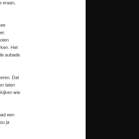
e eraan,
mee
er,
holen
rken. Het
 de aubade
teren. Dat
n laten
kijken wie
had een
ou ja