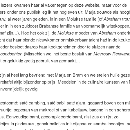
 lezers kwamen haar al vaker tegen op deze website, maar voor de
s onder ons publiek leg ik het nog even uit: Marja trouwde als hoog
uw, al weer jaren geleden, in in een Molukse familie (of
Abraham
trou
r in in een zuidoost Brabantse familie van voornamelijk wittekoppen,
naf zijn…). Hoe het ook zij, de
Molukse
moeder van
Abraham
onderk
nt dat haar blonde nieuwkomer onmiskenbaar talent had in de keuke
der besloot daarop haar kookgeheimen door te sluizen naar de
oondochter
. (Misschien wel het beste besluit van
Mevrouw Renwari
t er gelukkig gretig gebruik van gemaakt…
zijn al heel lang bevriend met Marja en Bram en we stellen hullie gez
reltafel altijd bijzonder op prijs. Meedelen in de culinaire kunsten van 
nvermijdelijk gevolg.
estoomd; saté cambing, saté babi, saté ajam, gegaard boven een m
uurtje; pepesan van makreel of van kabeljauw, badend in een scher
s. Eenvoudige bami, gecompliceerde bami, rijst zus en rijst zo.
etjes in pindasaus, gehaktballetjes in ketjapsaus; sambal boontjes, 